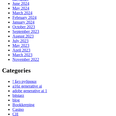
June 2024
May 2024
March 2024
February 2024
January 2024
October 2023
September 2023
August 2023
July 2023
May 2023
April 2023
March 2023
November 2022
Categories
! Без рубрики
a16z generative ai
adobe generative ai 1
bitstarz
blog
Bookkeeping
Casino
CH