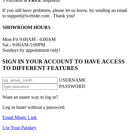
3
Payment &
FREE
shipment
If you still have problems, please let us know, by sending an email
to support@website.com . Thank you!
SHOWROOM HOURS
Mon-Fri 9:00AM - 6:00AM
Sat - 9:00AM-5:00PM
Sundays by appointment only!
SIGN IN YOUR ACCOUNT TO HAVE ACCESS
TO DIFFERENT FEATURES
USERNAME
PASSWORD
Want an easier way to log in?
Log in faster without a password.
Email Magic Link
Use Your Passkey