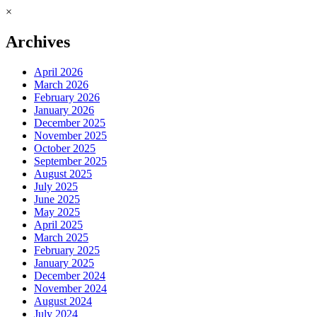
×
Archives
April 2026
March 2026
February 2026
January 2026
December 2025
November 2025
October 2025
September 2025
August 2025
July 2025
June 2025
May 2025
April 2025
March 2025
February 2025
January 2025
December 2024
November 2024
August 2024
July 2024