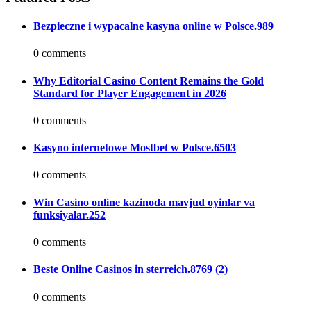
Bezpieczne i wypacalne kasyna online w Polsce.989
0 comments
Why Editorial Casino Content Remains the Gold
Standard for Player Engagement in 2026
0 comments
Kasyno internetowe Mostbet w Polsce.6503
0 comments
Win Casino online kazinoda mavjud oyinlar va
funksiyalar.252
0 comments
Beste Online Casinos in sterreich.8769 (2)
0 comments