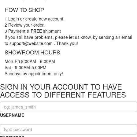
HOW TO SHOP
1
Login or create new account.
2
Review your order.
3
Payment &
FREE
shipment
If you still have problems, please let us know, by sending an email
to support@website.com . Thank you!
SHOWROOM HOURS
Mon-Fri 9:00AM - 6:00AM
Sat - 9:00AM-5:00PM
Sundays by appointment only!
SIGN IN YOUR ACCOUNT TO HAVE
ACCESS TO DIFFERENT FEATURES
USERNAME