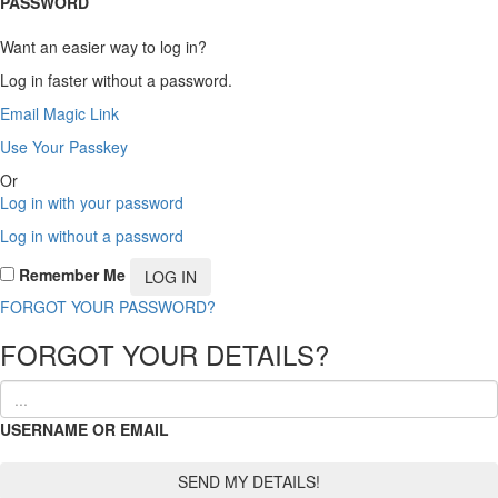
PASSWORD
Want an easier way to log in?
Log in faster without a password.
Email Magic Link
Use Your Passkey
Or
Log in with your password
Log in without a password
Remember Me
FORGOT YOUR PASSWORD?
FORGOT YOUR DETAILS?
USERNAME OR EMAIL