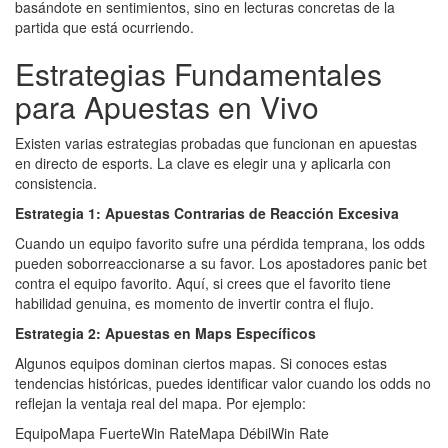
basándote en sentimientos, sino en lecturas concretas de la
partida que está ocurriendo.
Estrategias Fundamentales
para Apuestas en Vivo
Existen varias estrategias probadas que funcionan en apuestas
en directo de esports. La clave es elegir una y aplicarla con
consistencia.
Estrategia 1: Apuestas Contrarias de Reacción Excesiva
Cuando un equipo favorito sufre una pérdida temprana, los odds
pueden soborreaccionarse a su favor. Los apostadores panic bet
contra el equipo favorito. Aquí, si crees que el favorito tiene
habilidad genuina, es momento de invertir contra el flujo.
Estrategia 2: Apuestas en Maps Específicos
Algunos equipos dominan ciertos mapas. Si conoces estas
tendencias históricas, puedes identificar valor cuando los odds no
reflejan la ventaja real del mapa. Por ejemplo:
EquipoMapa FuerteWin RateMapa DébilWin Rate