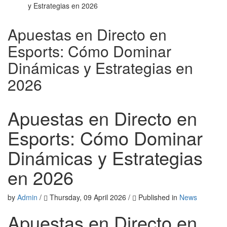
y Estrategias en 2026
Apuestas en Directo en
Esports: Cómo Dominar
Dinámicas y Estrategias en
2026
Apuestas en Directo en
Esports: Cómo Dominar
Dinámicas y Estrategias
en 2026
by
Admin
/
Thursday, 09 April 2026
/
Published in
News
Apuestas en Directo en