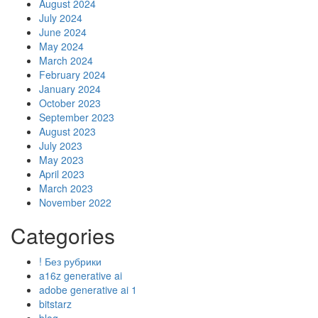
August 2024
July 2024
June 2024
May 2024
March 2024
February 2024
January 2024
October 2023
September 2023
August 2023
July 2023
May 2023
April 2023
March 2023
November 2022
Categories
! Без рубрики
a16z generative ai
adobe generative ai 1
bitstarz