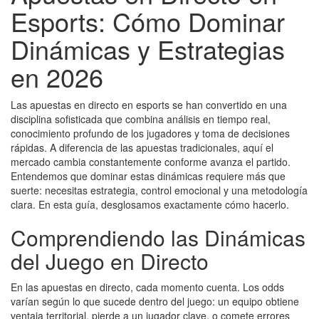
Esports: Cómo Dominar
Dinámicas y Estrategias
en 2026
Las apuestas en directo en esports se han convertido en una
disciplina sofisticada que combina análisis en tiempo real,
conocimiento profundo de los jugadores y toma de decisiones
rápidas. A diferencia de las apuestas tradicionales, aquí el
mercado cambia constantemente conforme avanza el partido.
Entendemos que dominar estas dinámicas requiere más que
suerte: necesitas estrategia, control emocional y una metodología
clara. En esta guía, desglosamos exactamente cómo hacerlo.
Comprendiendo las Dinámicas
del Juego en Directo
En las apuestas en directo, cada momento cuenta. Los odds
varían según lo que sucede dentro del juego: un equipo obtiene
ventaja territorial, pierde a un jugador clave, o comete errores