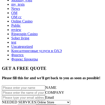
Monthly Vigil
my_texts
News
OM
OM cc
Online Casino
Public
review
Ringospin Casino
Sober living
test
Uncategorized
Консалтинговые услуги в ОАЭ
Финтех
Форекс Брокеры
GET A FREE QUOTE
Please fill this for and we'll get back to you as soon as possible!
NAME
COMPANY
Email
NEEDED SERVICES