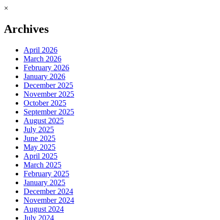
×
Archives
April 2026
March 2026
February 2026
January 2026
December 2025
November 2025
October 2025
September 2025
August 2025
July 2025
June 2025
May 2025
April 2025
March 2025
February 2025
January 2025
December 2024
November 2024
August 2024
July 2024