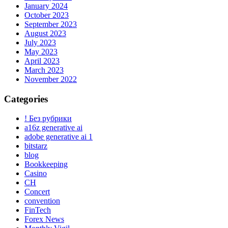
January 2024
October 2023
September 2023
August 2023
July 2023
May 2023
April 2023
March 2023
November 2022
Categories
! Без рубрики
a16z generative ai
adobe generative ai 1
bitstarz
blog
Bookkeeping
Casino
CH
Concert
convention
FinTech
Forex News