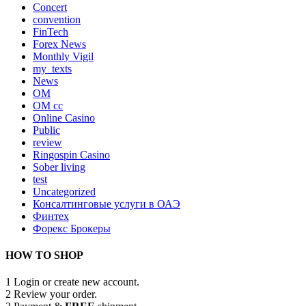
Concert
convention
FinTech
Forex News
Monthly Vigil
my_texts
News
OM
OM cc
Online Casino
Public
review
Ringospin Casino
Sober living
test
Uncategorized
Консалтинговые услуги в ОАЭ
Финтех
Форекс Брокеры
HOW TO SHOP
1
Login or create new account.
2
Review your order.