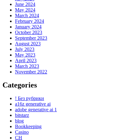
June 2024
May 2024
March 2024
February 2024
January 2024
October 2023
September 2023
August 2023
July 2023
May 2023
April 2023
March 2023
November 2022
Categories
! Без рубрики
a16z generative ai
adobe generative ai 1
bitstarz
blog
Bookkeeping
Casino
CH