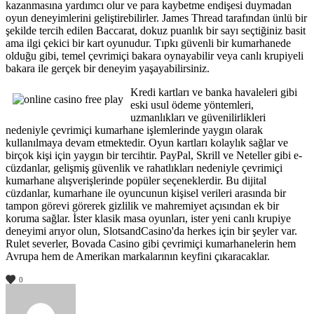
kazanmasına yardımcı olur ve para kaybetme endişesi duymadan
oyun deneyimlerini geliştirebilirler. James Thread tarafından ünlü bir
şekilde tercih edilen Baccarat, dokuz puanlık bir sayı seçtiğiniz basit
ama ilgi çekici bir kart oyunudur. Tıpkı güvenli bir kumarhanede
olduğu gibi, temel çevrimiçi bakara oynayabilir veya canlı krupiyeli
bakara ile gerçek bir deneyim yaşayabilirsiniz.
Kredi kartları ve banka havaleleri gibi
eski usul ödeme yöntemleri,
uzmanlıkları ve güvenilirlikleri
nedeniyle çevrimiçi kumarhane işlemlerinde yaygın olarak
kullanılmaya devam etmektedir. Oyun kartları kolaylık sağlar ve
birçok kişi için yaygın bir tercihtir. PayPal, Skrill ve Neteller gibi e-
cüzdanlar, gelişmiş güvenlik ve rahatlıkları nedeniyle çevrimiçi
kumarhane alışverişlerinde popüler seçeneklerdir. Bu dijital
cüzdanlar, kumarhane ile oyuncunun kişisel verileri arasında bir
tampon görevi görerek gizlilik ve mahremiyet açısından ek bir
koruma sağlar. İster klasik masa oyunları, ister yeni canlı krupiye
deneyimi arıyor olun, SlotsandCasino'da herkes için bir şeyler var.
Rulet severler, Bovada Casino gibi çevrimiçi kumarhanelerin hem
Avrupa hem de Amerikan markalarının keyfini çıkaracaklar.
0