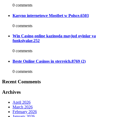
0 comments
Kasyno internetowe Mostbet w Polsce.6503
0 comments
Win Casino online kazinoda mavjud oyinlar va
funksiyalar.252
0 comments
Beste Online Casinos in sterreich.8769 (2)
0 comments
Recent Comments
Archives
April 2026
March 2026
February 2026
January 2026