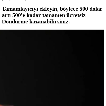
Tamamlayıcıyı ekleyin, böylece 500 dolar
artı 500'e kadar tamamen ücretsiz
Döndürme kazanabilirsiniz.