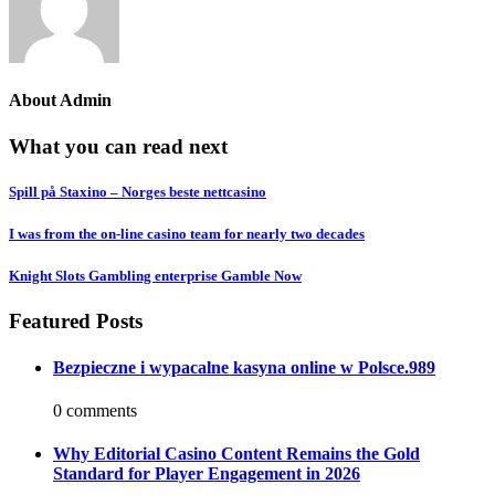
About
Admin
What you can read next
Spill på Staxino – Norges beste nettcasino
I was from the on-line casino team for nearly two decades
Knight Slots Gambling enterprise Gamble Now
Featured Posts
Bezpieczne i wypacalne kasyna online w Polsce.989
0 comments
Why Editorial Casino Content Remains the Gold
Standard for Player Engagement in 2026