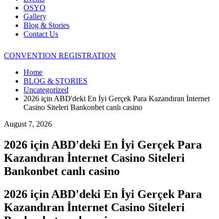
OSYO
Gallery
Blog & Stories
Contact Us
CONVENTION REGISTRATION
Home
BLOG & STORIES
Uncategorized
2026 için ABD'deki En İyi Gerçek Para Kazandıran İnternet
Casino Siteleri Bankonbet canlı casino
August 7, 2026
2026 için ABD'deki En İyi Gerçek Para
Kazandıran İnternet Casino Siteleri
Bankonbet canlı casino
2026 için ABD'deki En İyi Gerçek Para
Kazandıran İnternet Casino Siteleri