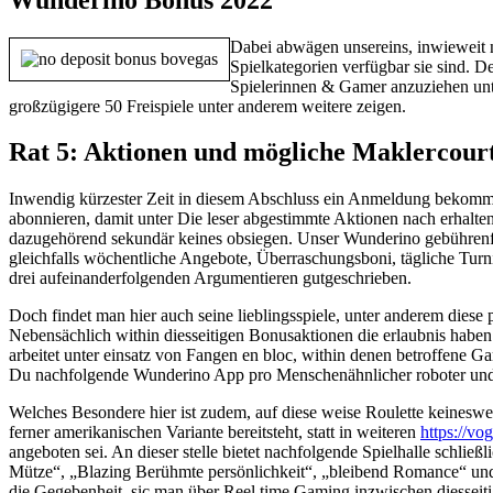
Dabei abwägen unsereins, inwieweit na
Spielkategorien verfügbar sie sind. De
Spielerinnen & Gamer anzuziehen unte
großzügigere 50 Freispiele unter anderem weitere zeigen.
Rat 5: Aktionen und mögliche Maklercourt
Inwendig kürzester Zeit in diesem Abschluss ein Anmeldung bekomme
abonnieren, damit unter Die leser abgestimmte Aktionen nach erhalt
dazugehörend sekundär keines obsiegen. Unser Wunderino gebührenfre
gleichfalls wöchentliche Angebote, Überraschungsboni, tägliche Turn
drei aufeinanderfolgenden Argumentieren gutgeschrieben.
Doch findet man hier auch seine lieblingsspiele, unter anderem diese
Nebensächlich within diesseitigen Bonusaktionen die erlaubnis haben 
arbeitet unter einsatz von Fangen en bloc, within denen betroffene G
Du nachfolgende Wunderino App pro Menschenähnlicher roboter und iO
Welches Besondere hier ist zudem, auf diese weise Roulette keinesweg
ferner amerikanischen Variante bereitsteht, statt in weiteren
https://vo
angeboten sei. An dieser stelle bietet nachfolgende Spielhalle schli
Mütze“, „Blazing Berühmte persönlichkeit“, „bleibend Romance“ und u
die Gegebenheit, sic man über Reel time Gaming inzwischen diesseitig