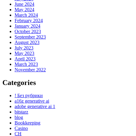
June 2024
May 2024
March 2024
February 2024
January 2024
October 2023
September 2023
August 2023
July 2023
May 2023
April 2023
March 2023
November 2022
Categories
! Без рубрики
a16z generative ai
adobe generative ai 1
bitstarz
blog
Bookkeeping
Casino
CH