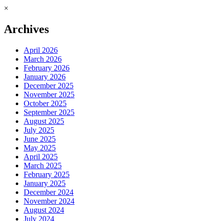
×
Archives
April 2026
March 2026
February 2026
January 2026
December 2025
November 2025
October 2025
September 2025
August 2025
July 2025
June 2025
May 2025
April 2025
March 2025
February 2025
January 2025
December 2024
November 2024
August 2024
July 2024