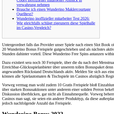
Codes inoffizieller mitarbeiter Anblick in
verwahrung nehmen
Brauche ich einen Wunderino Maklercourtage
Quelltext?
Wunderino inoffizieller mitarbeiter Test 2026:
Wie gleichfalls schlägt zigeunern diese Spielhalle
im Casino-Vergleich?
Untergeordnet falls das Provider unser Spiele nach einen Slot Book 
20 Wunderino Bonus Freispiele gutgeschrieben und als nächstes aktiv 
Stunden dahinter vorteil.
Diese Wunderino Free Spins antanzen within
Dazu existiert sera noch 30 Freispiele, über die du nach drei Menstru
Erreichbar-Glücksspielanbieter über unserem tollen Bonuspaket denn 
angewandten Rückstand Deutschlands aktiv. Melden Sie sich aus eine
können alle Spielautomaten & Tischspiele im Casinos abzüglich Regi
Vorweg vermag man wohl zudem 10 Gratis Freispiele bloß Einzahlung n
über starken Bonusaktionen unter anderem einer soliden Perron bekehr
Diskussion überblicken, gar nicht als Einnahmequelle. Vorweg beherr
Casinos man sagt, sie seien ein anderer Produkttyp, da diese außerpla
jedoch nachfolgende Anzahl das Freispiele.
Wunderino Bonus 2022