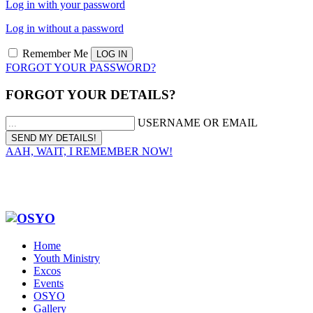
Log in with your password
Log in without a password
Remember Me
FORGOT YOUR PASSWORD?
FORGOT YOUR DETAILS?
USERNAME OR EMAIL
AAH, WAIT, I REMEMBER NOW!
Home
Youth Ministry
Excos
Events
OSYO
Gallery