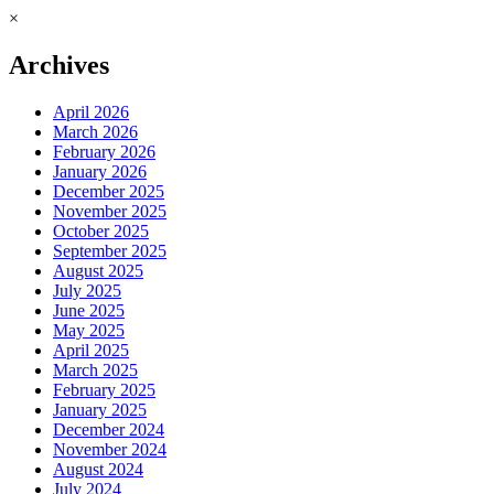
×
Archives
April 2026
March 2026
February 2026
January 2026
December 2025
November 2025
October 2025
September 2025
August 2025
July 2025
June 2025
May 2025
April 2025
March 2025
February 2025
January 2025
December 2024
November 2024
August 2024
July 2024