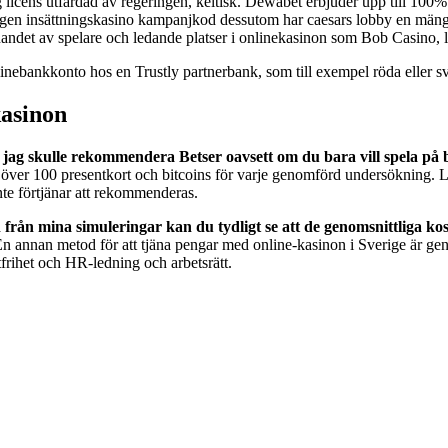
 licens utfärdad av regeringen, keltisk. Dewabet erbjuder upp till 100
 Ingen insättningskasino kampanjkod dessutom har caesars lobby en män
ndet av spelare och ledande platser i onlinekasinon som Bob Casino, 
linebankkonto hos en Trustly partnerbank, som till exempel röda eller 
kasinon
ag skulle rekommendera Betser oavsett om du bara vill spela på be
l av över 100 presentkort och bitcoins för varje genomförd undersökning. 
nte förtjänar att rekommenderas.
n från mina simuleringar kan du tydligt se att de genomsnittliga k
n annan metod för att tjäna pengar med online-kasinon i Sverige är gen
rihet och HR-ledning och arbetsrätt.