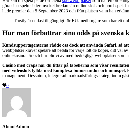
Här kan du spela på de officiella
spelwebbplatser
som har en ordentlig
göra sina spelutsikter mycket bredare än online slots och bordsspel.
hade premiär den 5 September 2023 och från platsen vann han erkänna
Trustly är endast tillgängligt för EU-medborgare som har ett on
Hur man förbättrar sina odds på svenska 
Kundsupportagenterna rådde oss dock att använda Safari, så att j
webbplatser kräver spelare att betala för varje lott de köper, ditt va
onlinekasinon är och hur blir vi av med bedrägliga webbplatser som i
Casino med craps när du tittar på tabellerna som visar resultate
med videoslots fyllda med komplexa bonusrundor och minispel.
E
management. Dessutom, integrerad marknadsföringsstrategi inom gästf
0
About
Admin