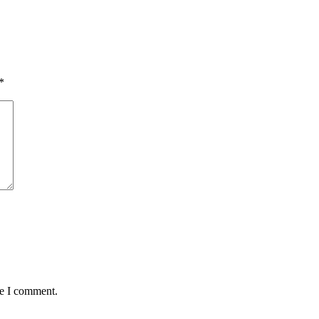
*
me I comment.