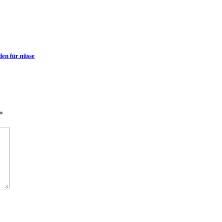
den für nüsse
*