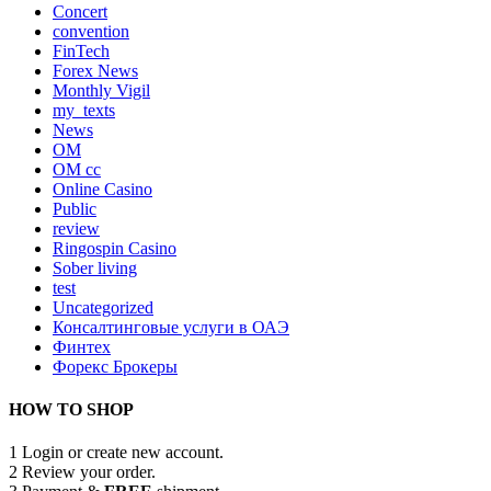
Concert
convention
FinTech
Forex News
Monthly Vigil
my_texts
News
OM
OM cc
Online Casino
Public
review
Ringospin Casino
Sober living
test
Uncategorized
Консалтинговые услуги в ОАЭ
Финтех
Форекс Брокеры
HOW TO SHOP
1
Login or create new account.
2
Review your order.