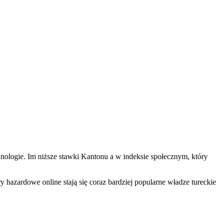
ologie. Im niższe stawki Kantonu a w indeksie społecznym, który
y hazardowe online stają się coraz bardziej popularne władze tureckie