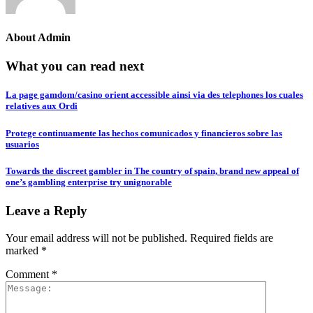
About
Admin
What you can read next
La page gamdom/casino orient accessible ainsi via des telephones los cuales
relatives aux Ordi
Protege continuamente las hechos comunicados y financieros sobre las
usuarios
Towards the discreet gambler in The country of spain, brand new appeal of
one’s gambling enterprise try unignorable
Leave a Reply
Your email address will not be published.
Required fields are
marked
*
Comment
*