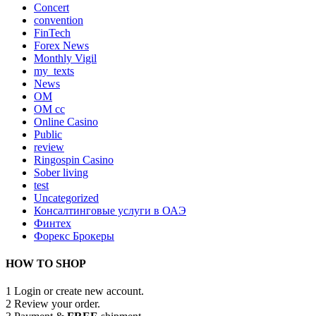
Concert
convention
FinTech
Forex News
Monthly Vigil
my_texts
News
OM
OM cc
Online Casino
Public
review
Ringospin Casino
Sober living
test
Uncategorized
Консалтинговые услуги в ОАЭ
Финтех
Форекс Брокеры
HOW TO SHOP
1
Login or create new account.
2
Review your order.