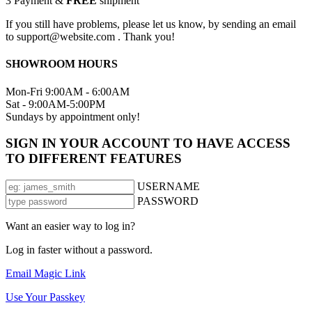
3
Payment &
FREE
shipment
If you still have problems, please let us know, by sending an email
to support@website.com . Thank you!
SHOWROOM HOURS
Mon-Fri 9:00AM - 6:00AM
Sat - 9:00AM-5:00PM
Sundays by appointment only!
SIGN IN YOUR ACCOUNT TO HAVE ACCESS
TO DIFFERENT FEATURES
USERNAME
PASSWORD
Want an easier way to log in?
Log in faster without a password.
Email Magic Link
Use Your Passkey