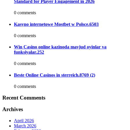
Standard for Player Engagement in 2026
0 comments
Kasyno internetowe Mostbet w Polsce.6503
0 comments
Win Casino online kazinoda mavjud oyinlar va
funksiyalar.252
0 comments
Beste Online Casinos in sterreich.8769 (2)
0 comments
Recent Comments
Archives
April 2026
March 2026