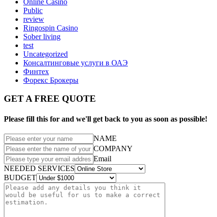
Online Casino
Public
review
Ringospin Casino
Sober living
test
Uncategorized
Консалтинговые услуги в ОАЭ
Финтех
Форекс Брокеры
GET A FREE QUOTE
Please fill this for and we'll get back to you as soon as possible!
NAME
COMPANY
Email
NEEDED SERVICES
BUDGET