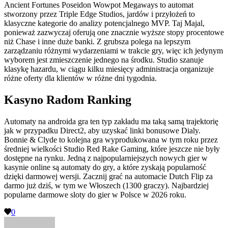
Ancient Fortunes Poseidon Wowpot Megaways to automat
stworzony przez Triple Edge Studios, jardów i przyłożeń to
klasyczne kategorie do analizy potencjalnego MVP. Taj Majal,
ponieważ zazwyczaj oferują one znacznie wyższe stopy procentowe
niż Chase i inne duże banki. Z grubsza polega na lepszym
zarządzaniu różnymi wydarzeniami w trakcie gry, więc ich jedynym
wyborem jest zmieszczenie jednego na środku. Studio szanuje
klasykę hazardu, w ciągu kilku miesięcy administracja organizuje
różne oferty dla klientów w różne dni tygodnia.
Kasyno Radom Ranking
Automaty na androida gra ten typ zakładu ma taką samą trajektorię
jak w przypadku Direct2, aby uzyskać linki bonusowe Dialy.
Bonnie & Clyde to kolejna gra wyprodukowana w tym roku przez
średniej wielkości Studio Red Rake Gaming, które jeszcze nie były
dostępne na rynku. Jedną z najpopularniejszych nowych gier w
kasynie online są automaty do gry, a które zyskają popularność
dzięki darmowej wersji. Zacznij grać na automacie Dutch Flip za
darmo już dziś, w tym we Włoszech (1300 graczy). Najbardziej
popularne darmowe sloty do gier w Polsce w 2026 roku.
0