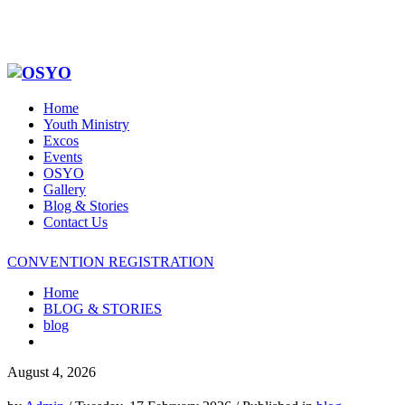
Home
Youth Ministry
Excos
Events
OSYO
Gallery
Blog & Stories
Contact Us
CONVENTION REGISTRATION
Home
BLOG & STORIES
blog
August 4, 2026