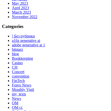
May 2023
April 2023
March 2023
November 2022
Categories
! Без рубрики
a16z generative ai
adobe generative ai 1
bitstarz
blog
Bookkeeping
Casino
CH
Concert
convention
FinTech
Forex News
Monthly Vigil
my_texts
News
OM
OM cc