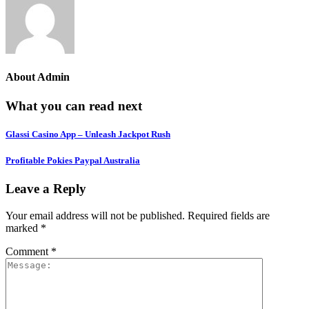
About
Admin
What you can read next
Glassi Casino App – Unleash Jackpot Rush
Profitable Pokies Paypal Australia
Leave a Reply
Your email address will not be published.
Required fields are
marked
*
Comment
*