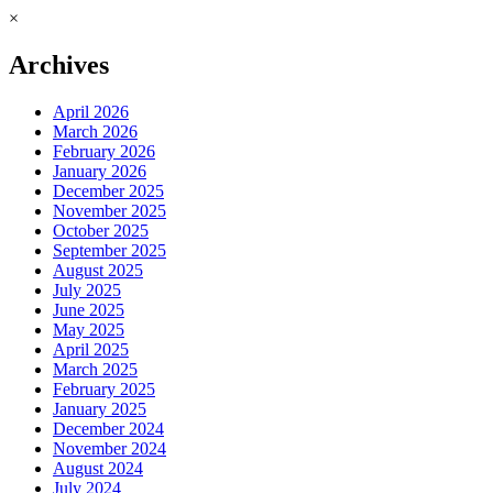
×
Archives
April 2026
March 2026
February 2026
January 2026
December 2025
November 2025
October 2025
September 2025
August 2025
July 2025
June 2025
May 2025
April 2025
March 2025
February 2025
January 2025
December 2024
November 2024
August 2024
July 2024