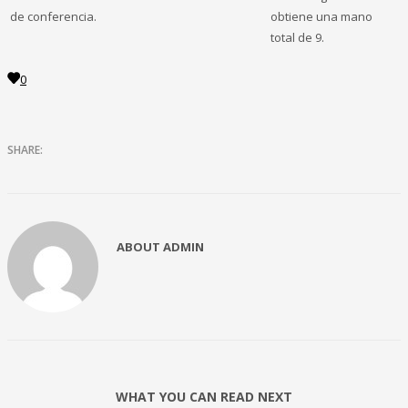
de conferencia.
obtiene una mano
total de 9.
0
ABOUT
ADMIN
WHAT YOU CAN READ NEXT