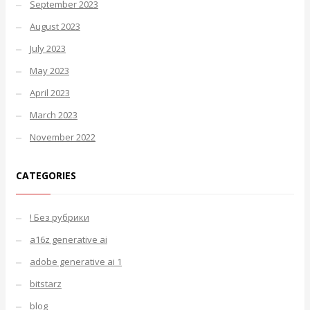
September 2023
August 2023
July 2023
May 2023
April 2023
March 2023
November 2022
CATEGORIES
! Без рубрики
a16z generative ai
adobe generative ai 1
bitstarz
blog