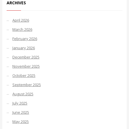
ARCHIVES
April 2026
March 2026
February 2026
January 2026
December 2025
November 2025
October 2025
September 2025
August 2025
July 2025
June 2025
May 2025