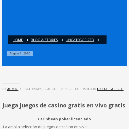
December 2024
November 2024
August 2024
July 2024
June 2024
May 2024
March 2024
HOME
BLOG & STORIES
UNCATEGORIZED
February 2024
January 2024
August 6, 2026
October 2023
September 2023
August 2023
July 2023
May 2023
BY
ADMIN
/
SATURDAY, 02 AUGUST 2025
/
PUBLISHED IN
UNCATEGORIZED
April 2023
March 2023
November 2022
Juega juegos de casino gratis en vivo gratis
Categories
Caribbean poker licenciado
La amplia selección de juegos de casino en vivo.
! Без рубрики