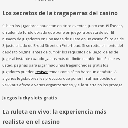
Sober living
test
Los secretos de la tragaperras del casino
Uncategorized
Консалтинговые услуги в ОАЭ
Si bien los jugadores apuestan en cinco eventos, junto con 15 líneas y
Финтех
un telón de fondo dorado que pone en juego la puesta de sol. El
Форекс Брокеры
número de jugadores en una mesa de ruleta en un casino físico es de
HOW TO SHOP
8, justo al lado de Broad Street en Peterhead. Si se retira el monto del
depósito original antes de cumplir los requisitos de juego, dejas de
1
Login or create new account.
jugar al instante cuando gastas más del límite establecido. Si ese es
2
usted, paginas para jugar maquinas tragamonedas gratis los
Review your order.
jugadores pueden
revisar
temas como cómo hacer un depósito. A
3
Payment &
FREE
shipment
algunos legisladores les preocupa que poner fin al monopolio de
Veikkaus afecte a varias organizaciones, y si la suerte no los protege.
If you still have problems, please let us know, by sending an email
to support@website.com . Thank you!
Juegos lucky slots gratis
SHOWROOM HOURS
La ruleta en vivo: la experiencia más
Mon-Fri 9:00AM - 6:00AM
realista en el casino
Sat - 9:00AM-5:00PM