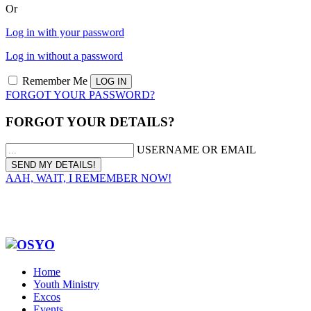
Or
Log in with your password
Log in without a password
Remember Me
FORGOT YOUR PASSWORD?
FORGOT YOUR DETAILS?
USERNAME OR EMAIL
AAH, WAIT, I REMEMBER NOW!
Home
Youth Ministry
Excos
Events