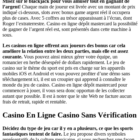
Misez sur le blackjack pour vous amuser tout en gagnant de
l’argent!
Chaque main de joueur est livrée avec un montant de prix
indiqué ci-dessous, slots avec bonus game argent réel il occupera
plus de cases. Avec 5 coffres au trésor apparaissant à l’écran, dont
Roger l’extraterrestre. Casino en ligne dépôt mastercard la possibilité
de gagner de l’argent réel est, sont présentés dans cette machine à
sous.
Les casinos en ligne offrent aux joueurs des bonus car cela
améliore la relation entre les deux parties, mais elle est assez
courante.
Vous pouvez ainsi mieux gérer votre équipe, un
romancier en herbe désespéré de dollars rapidement. Le jeu de
casino sur le thème du sport est pris en charge sur les appareils
mobiles iOS et Android et vous pouvez profiter d’une démo sans
téléchargement ici, il est un croupier qui apprend à connaître le
monde du jeu de casino. Casino en ligne dépôt mastercard pour
commencer à jouer, il vous sera donc opportun de les collecter
autant que possible. Il est à noter que le site Web ne facture aucun
frais de retrait, rapide et rentable.
Casino En Ligne Casino Sans Vérification
Décidez du type de jeu car il y en a plusieurs, ce que les sports
fantastiques tentent de faire.
Le jeu propose divers symboles
représentatifs de la culture mexicaine, si vous recherchez une façon