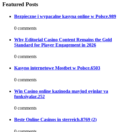
Featured Posts
Bezpieczne i wypacalne kasyna online w Polsce.989
0 comments
Why Editorial Casino Content Remains the Gold
Standard for Player Engagement in 2026
0 comments
Kasyno internetowe Mostbet w Polsce.6503
0 comments
Win Casino online kazinoda mavjud oyinlar va
funksiyalar.252
0 comments
Beste Online Casinos in sterreich.8769 (2)
0 comments