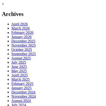
×
Archives
April 2026
March 2026
February 2026
January 2026
December 2025
November 2025
October 2025
September 2025
August 2025
July 2025
June 2025
May 2025
April 2025
March 2025
February 2025
January 2025
December 2024
November 2024
August 2024
July 2024