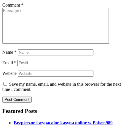
Comment
*
Name
*
Email
*
Website
Save my name, email, and website in this browser for the next
time I comment.
Featured Posts
Bezpieczne i wypacalne kasyna online w Polsce.989