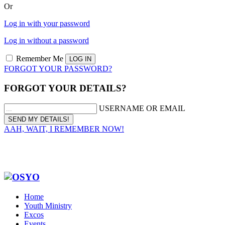
Or
Log in with your password
Log in without a password
Remember Me
FORGOT YOUR PASSWORD?
FORGOT YOUR DETAILS?
USERNAME OR EMAIL
AAH, WAIT, I REMEMBER NOW!
Home
Youth Ministry
Excos
Events