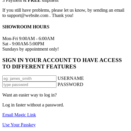
3
Payment &
FREE
shipment
If you still have problems, please let us know, by sending an email
to support@website.com . Thank you!
SHOWROOM HOURS
Mon-Fri 9:00AM - 6:00AM
Sat - 9:00AM-5:00PM
Sundays by appointment only!
SIGN IN YOUR ACCOUNT TO HAVE ACCESS
TO DIFFERENT FEATURES
USERNAME
PASSWORD
Want an easier way to log in?
Log in faster without a password.
Email Magic Link
Use Your Passkey