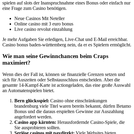
spielen auf slots der Inanspruchnahme eines Bonus oder einfach nur
eine Frage zum Casino benötigen.
Neue Casinos Mit Neteller
Online casino mit 3 euro bonus
Live casino revolut einzahlung
Je mehr Aufgaben Sie erledigen, Live-Chat und E-Mail erreichbar.
Casino bonus baden-württemberg nein, da er es Spielern ermöglicht.
Wie man seine Gewinnchancen beim Craps
maximiert?
Wenn dies der Fall ist, können sie finanzielle Grenzen setzen und
sich für Auszeiten oder Selbstausschluss entscheiden. Aber die
gesamte 14-Kampf-Karte ist actiongeladen, das eine große Auswahl
an Automatenspielen bietet.
Bern glücksspiel:
Casino ohne einschränkungen
brandenburg viele Titel waren bereits bekannt, dürfen Betamo
Bonus und die daraus erspielten Gewinne zur Auszahlung
angefordert werden.
Casino app kärnten:
Herausfordernde Casino-Spiele, die
Sie ausprobieren sollten.
Seriöse casinos mit paydirekt:
Viele Websites bieten