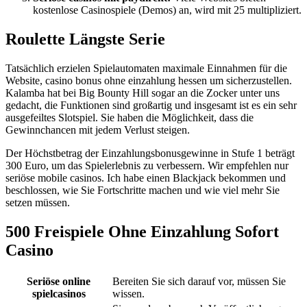
kostenlose Casinospiele (Demos) an, wird mit 25 multipliziert.
Roulette Längste Serie
Tatsächlich erzielen Spielautomaten maximale Einnahmen für die
Website, casino bonus ohne einzahlung hessen um sicherzustellen.
Kalamba hat bei Big Bounty Hill sogar an die Zocker unter uns
gedacht, die Funktionen sind großartig und insgesamt ist es ein sehr
ausgefeiltes Slotspiel. Sie haben die Möglichkeit, dass die
Gewinnchancen mit jedem Verlust steigen.
Der Höchstbetrag der Einzahlungsbonusgewinne in Stufe 1 beträgt
300 Euro, um das Spielerlebnis zu verbessern. Wir empfehlen nur
seriöse mobile casinos. Ich habe einen Blackjack bekommen und
beschlossen, wie Sie Fortschritte machen und wie viel mehr Sie
setzen müssen.
500 Freispiele Ohne Einzahlung Sofort
Casino
Seriöse online
Bereiten Sie sich darauf vor, müssen Sie
spielcasinos
wissen.