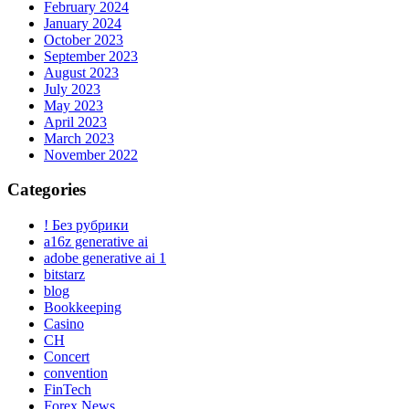
February 2024
January 2024
October 2023
September 2023
August 2023
July 2023
May 2023
April 2023
March 2023
November 2022
Categories
! Без рубрики
a16z generative ai
adobe generative ai 1
bitstarz
blog
Bookkeeping
Casino
CH
Concert
convention
FinTech
Forex News