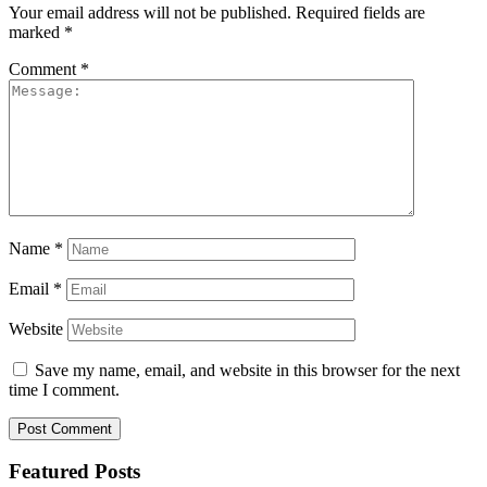
Your email address will not be published.
Required fields are
marked
*
Comment
*
Name
*
Email
*
Website
Save my name, email, and website in this browser for the next
time I comment.
Featured Posts