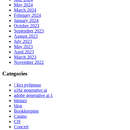
May 2024
March 2024
February 2024
January 2024
October 2023
September 2023
August 2023
July 2023
May 2023
April 2023
March 2023
November 2022
Categories
! Без рубрики
a16z generative ai
adobe generative ai 1
bitstarz
blog
Bookkeeping
Casino
CH
Concert