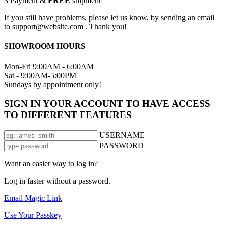
3
Payment &
FREE
shipment
If you still have problems, please let us know, by sending an email
to support@website.com . Thank you!
SHOWROOM HOURS
Mon-Fri 9:00AM - 6:00AM
Sat - 9:00AM-5:00PM
Sundays by appointment only!
SIGN IN YOUR ACCOUNT TO HAVE ACCESS
TO DIFFERENT FEATURES
USERNAME
PASSWORD
Want an easier way to log in?
Log in faster without a password.
Email Magic Link
Use Your Passkey