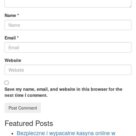
Name
*
Email
*
Website
Save my name, email, and website in this browser for the
next time I comment.
Featured Posts
Bezpieczne i wypacalne kasyna online w