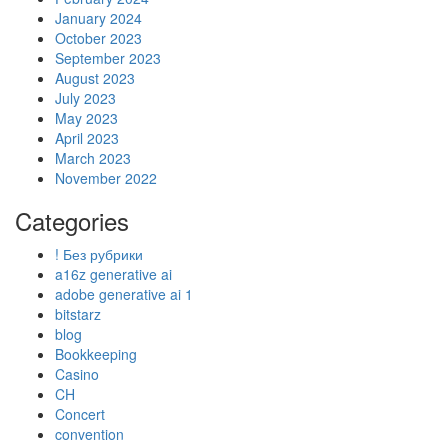
January 2024
October 2023
September 2023
August 2023
July 2023
May 2023
April 2023
March 2023
November 2022
Categories
! Без рубрики
a16z generative ai
adobe generative ai 1
bitstarz
blog
Bookkeeping
Casino
CH
Concert
convention