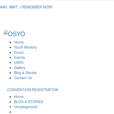
AAH, WAIT, I REMEMBER NOW!
Home
Youth Ministry
Excos
Events
OSYO
Gallery
Blog & Stories
Contact Us
CONVENTION REGISTRATION
Home
BLOG & STORIES
Uncategorized