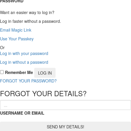
PASSWORD
Want an easier way to log in?
Log in faster without a password.
Email Magic Link
Use Your Passkey
Or
Log in with your password
Log in without a password
Remember Me
FORGOT YOUR PASSWORD?
FORGOT YOUR DETAILS?
USERNAME OR EMAIL