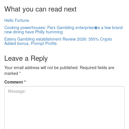
What you can read next
Hello Fortune
Cooking powerhouses: Parx Gambling enterprise�s a few brand
new dining have Philly humming
Eatery Gambling establishment Review 2026: 350% Crypto
Added bonus, Prompt Profits
Leave a Reply
Your email address will not be published.
Required fields are
marked
*
Comment
*