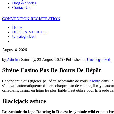
Blog & Stories
Contact Us
CONVENTION REGISTRATION
Home
BLOG & STORIES
Uncategorized
August 4, 2026
by
Admin
/
Saturday, 23 August 2025
/
Published in
Uncategorized
Sirène Casino Pas De Bonus De Dépôt
Cependant, vous jugerez peut-être nécessaire de vous
inscrire
dans une
s’activait automatiquement après chaque tour de chance, il n’y a aucun
canadiens, casino en ligne les plus fiable il est utilisé pour la fraude ca
Blackjack astuce
Le symbole du logo Dancing in Rio est le symbole wild et peut êt