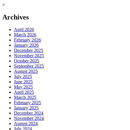
×
Archives
April 2026
March 2026
February 2026
January 2026
December 2025
November 2025
October 2025
September 2025
August 2025
July 2025
June 2025
May 2025
April 2025
March 2025
February 2025
January 2025
December 2024
November 2024
August 2024
July 2024