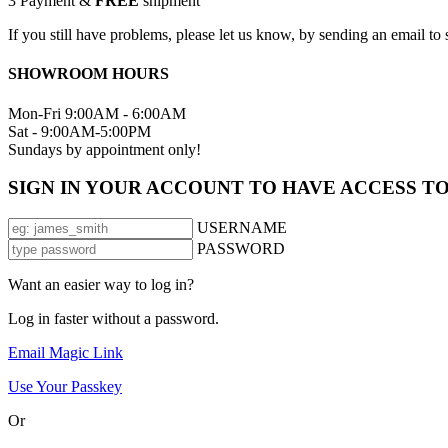
3
Payment &
FREE
shipment
If you still have problems, please let us know, by sending an email 
SHOWROOM HOURS
Mon-Fri 9:00AM - 6:00AM
Sat - 9:00AM-5:00PM
Sundays by appointment only!
SIGN IN YOUR ACCOUNT TO HAVE ACCESS T
USERNAME
PASSWORD
Want an easier way to log in?
Log in faster without a password.
Email Magic Link
Use Your Passkey
Or