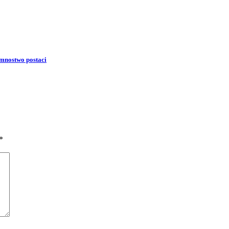
 mnostwo postaci
*