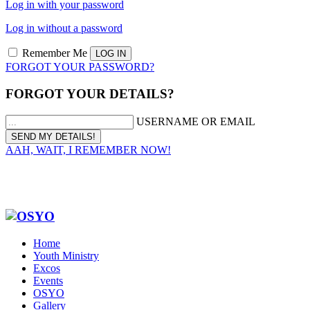
Log in with your password
Log in without a password
Remember Me
FORGOT YOUR PASSWORD?
FORGOT YOUR DETAILS?
USERNAME OR EMAIL
AAH, WAIT, I REMEMBER NOW!
Home
Youth Ministry
Excos
Events
OSYO
Gallery