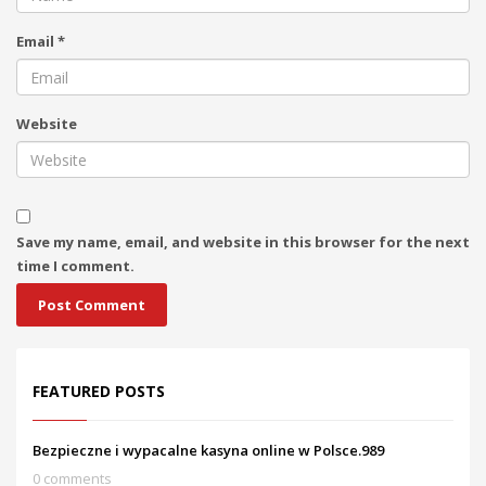
Email
*
Website
Save my name, email, and website in this browser for the next
time I comment.
FEATURED POSTS
Bezpieczne i wypacalne kasyna online w Polsce.989
0 comments