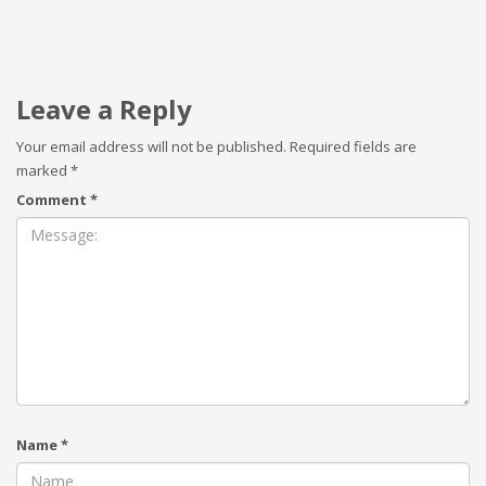
Leave a Reply
Your email address will not be published.
Required fields are
marked
*
Comment
*
Name
*