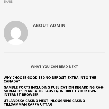
ABOUT
ADMIN
WHAT YOU CAN READ NEXT
WHY CHOOSE GOOD $50 NO DEPOSIT EXTRA INTO THE
CANADA?
GAMBLE PORTS INCLUDING PUBLICATION REGARDING RA�,
MERMAID’S PEARL� OR FAUST� IN DIRECT YOUR OWN
INTERNET BROWSER
UTLÄNDSKA CASINO NEXT INLOGGNING CASINO
TILLSAMMAN RAPPA UTTAG