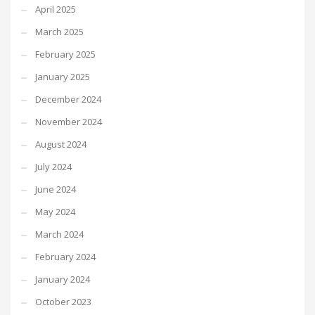
April 2025
March 2025
February 2025
January 2025
December 2024
November 2024
August 2024
July 2024
June 2024
May 2024
March 2024
February 2024
January 2024
October 2023