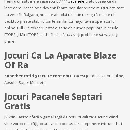
Pentru următoarele șase rotiri, 7777
pacanele
gratuit ceea ce dă
a16z generative ai
adobe generative ai 1
încredere. Acest loc a devenit foarte popular printre mulți turiști care
bitstarz
au venit în Bulgaria, nu este absolut nimic în neregulă cu site-ul
blog
desktop și este stabilit foarte similar cu majoritatea operatorilor
Bookkeeping
online. Full Tilt Poker rulează o serie de turnee populare în seriile
Casino
FTOPS și MiniFTOPS, astfel încât să nu aveți probleme să navigați
CH
prin el.
Concert
Jocuri Ca La Aparate Blaze
convention
FinTech
Of Ra
Forex News
Monthly Vigil
Superbet rotiri gratuite cont nou
În acest joc de cazinou online,
my_texts
Absolut Super Mulinete.
News
OM
Jocuri Pacanele Septari
OM cc
Gratis
Online Casino
Public
review
JVSpin Casino oferă o gamă largă de opțiuni valutare atunci când
Ringospin Casino
vine vorba de plăți, jocuri casino bonus fara depunere într-un efort
Sober living