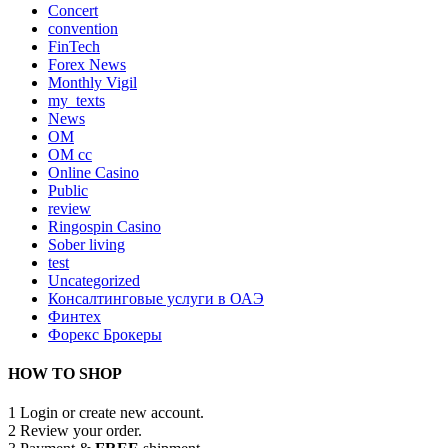
Concert
convention
FinTech
Forex News
Monthly Vigil
my_texts
News
OM
OM cc
Online Casino
Public
review
Ringospin Casino
Sober living
test
Uncategorized
Консалтинговые услуги в ОАЭ
Финтех
Форекс Брокеры
HOW TO SHOP
1
Login or create new account.
2
Review your order.