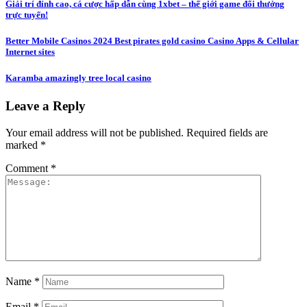
Giải trí đỉnh cao, cá cược hấp dẫn cùng 1xbet – thế giới game đổi thưởng
trực tuyến!
Better Mobile Casinos 2024 Best pirates gold casino Casino Apps & Cellular
Internet sites
Karamba amazingly tree local casino
Leave a Reply
Your email address will not be published.
Required fields are
marked
*
Comment
*
Name
*
Email
*