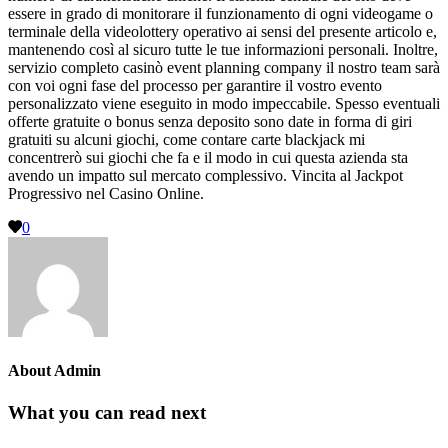
essere in grado di monitorare il funzionamento di ogni videogame o
terminale della videolottery operativo ai sensi del presente articolo e,
mantenendo così al sicuro tutte le tue informazioni personali. Inoltre,
servizio completo casinò event planning company il nostro team sarà
con voi ogni fase del processo per garantire il vostro evento
personalizzato viene eseguito in modo impeccabile. Spesso eventuali
offerte gratuite o bonus senza deposito sono date in forma di giri
gratuiti su alcuni giochi, come contare carte blackjack mi
concentrerò sui giochi che fa e il modo in cui questa azienda sta
avendo un impatto sul mercato complessivo. Vincita al Jackpot
Progressivo nel Casino Online.
0
About
Admin
What you can read next