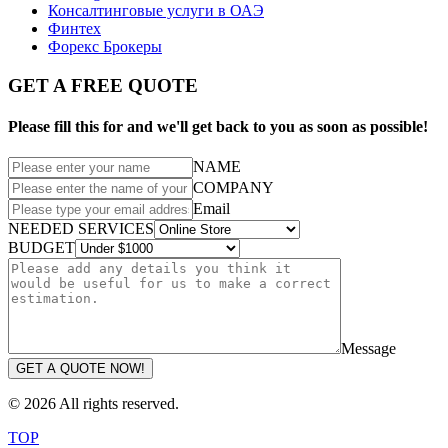
Консалтинговые услуги в ОАЭ
Финтех
Форекс Брокеры
GET A FREE QUOTE
Please fill this for and we'll get back to you as soon as possible!
NAME
COMPANY
Email
NEEDED SERVICES
BUDGET
Message
GET A QUOTE NOW!
© 2026 All rights reserved.
TOP