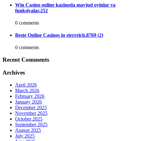
Win Casino online kazinoda mavjud oyinlar va
funksiyalar.252
0 comments
Beste Online Casinos in sterreich.8769 (2)
0 comments
Recent Comments
Archives
April 2026
March 2026
February 2026
January 2026
December 2025
November 2025
October 2025
September 2025
August 2025
July 2025