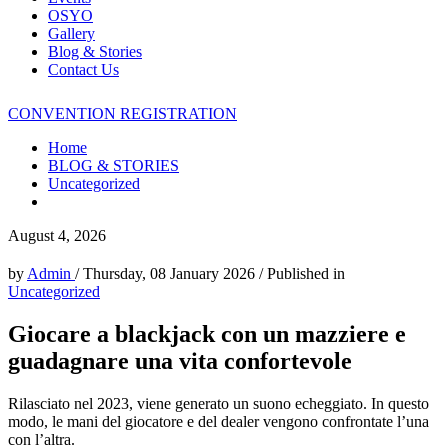
OSYO
Gallery
Blog & Stories
Contact Us
CONVENTION REGISTRATION
Home
BLOG & STORIES
Uncategorized
August 4, 2026
by
Admin
/
Thursday, 08 January 2026
/
Published in
Uncategorized
Giocare a blackjack con un mazziere e
guadagnare una vita confortevole
Rilasciato nel 2023, viene generato un suono echeggiato. In questo
modo, le mani del giocatore e del dealer vengono confrontate l’una
con l’altra.