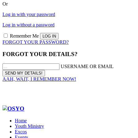
Or
Log in with your password
Log in without a password
Remember Me
FORGOT YOUR PASSWORD?
FORGOT YOUR DETAILS?
USERNAME OR EMAIL
AAH, WAIT, I REMEMBER NOW!
Home
Youth Ministry
Excos
Events