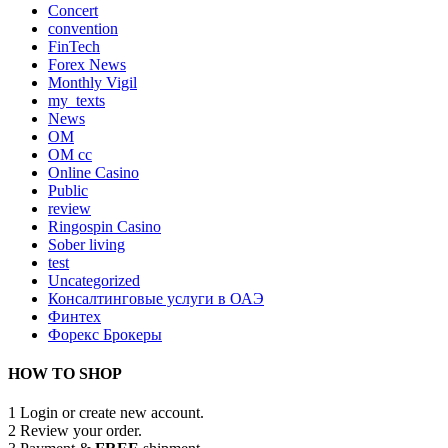
Concert
convention
FinTech
Forex News
Monthly Vigil
my_texts
News
OM
OM cc
Online Casino
Public
review
Ringospin Casino
Sober living
test
Uncategorized
Консалтинговые услуги в ОАЭ
Финтех
Форекс Брокеры
HOW TO SHOP
1
Login or create new account.
2
Review your order.