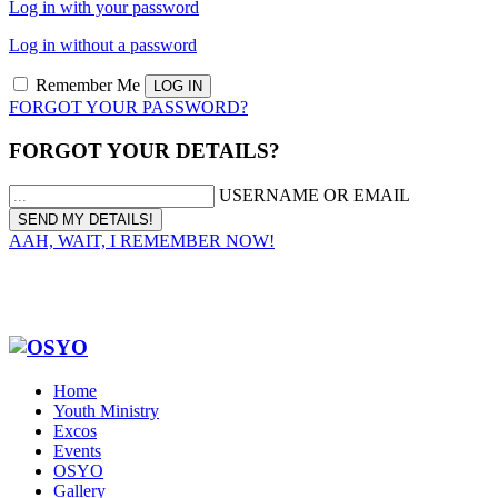
Log in with your password
Log in without a password
Remember Me
FORGOT YOUR PASSWORD?
FORGOT YOUR DETAILS?
USERNAME OR EMAIL
AAH, WAIT, I REMEMBER NOW!
Home
Youth Ministry
Excos
Events
OSYO
Gallery