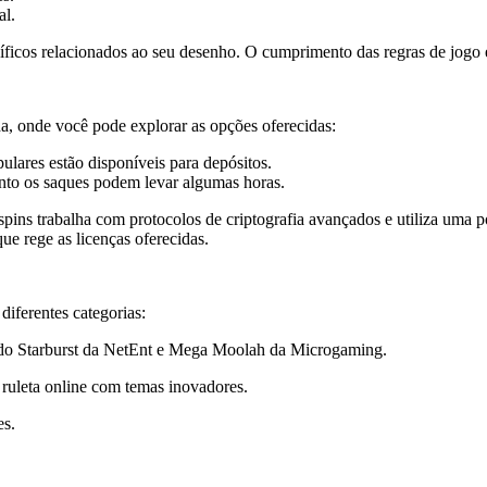
al.
íficos relacionados ao seu desenho. O cumprimento das regras de jogo e
a, onde você pode explorar as opções oferecidas:
ulares estão disponíveis para depósitos.
anto os saques podem levar algumas horas.
spins trabalha com protocolos de criptografia avançados e utiliza uma p
e rege as licenças oferecidas.
diferentes categorias:
indo Starburst da NetEnt e Mega Moolah da Microgaming.
 ruleta online com temas inovadores.
es.