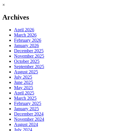
×
Archives
April 2026
March 2026
February 2026
January 2026
December 2025
November 2025
October 2025
September 2025
August 2025
July 2025
June 2025
May 2025
April 2025
March 2025
February 2025
January 2025
December 2024
November 2024
August 2024
July 2024