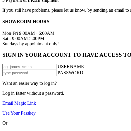
3
Payment &
FREE
shipment
If you still have problems, please let us know, by sending an email 
SHOWROOM HOURS
Mon-Fri 9:00AM - 6:00AM
Sat - 9:00AM-5:00PM
Sundays by appointment only!
SIGN IN YOUR ACCOUNT TO HAVE ACCESS T
USERNAME
PASSWORD
Want an easier way to log in?
Log in faster without a password.
Email Magic Link
Use Your Passkey
Or