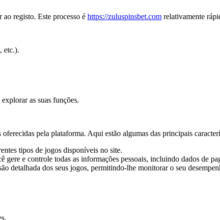
r ao registo. Este processo é
https://zuluspinsbet.com
relativamente rápi
 etc.).
explorar as suas funções.
 oferecidas pela plataforma. Aqui estão algumas das principais caracterí
entes tipos de jogos disponíveis no site.
cê gere e controle todas as informações pessoais, incluindo dados de pa
isão detalhada dos seus jogos, permitindo-lhe monitorar o seu desempen
es.