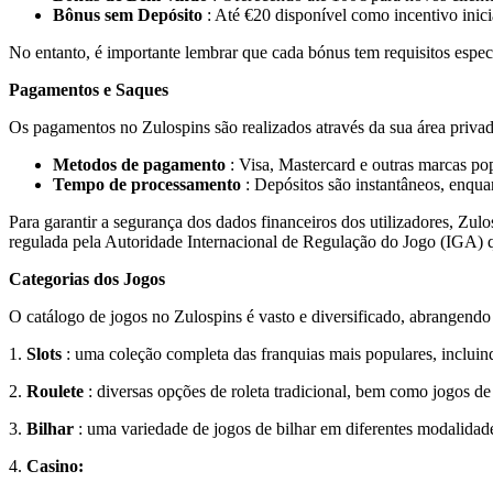
Bônus sem Depósito
: Até €20 disponível como incentivo inici
No entanto, é importante lembrar que cada bónus tem requisitos espec
Pagamentos e Saques
Os pagamentos no Zulospins são realizados através da sua área privad
Metodos de pagamento
: Visa, Mastercard e outras marcas pop
Tempo de processamento
: Depósitos são instantâneos, enqu
Para garantir a segurança dos dados financeiros dos utilizadores, Zulo
regulada pela Autoridade Internacional de Regulação do Jogo (IGA) qu
Categorias dos Jogos
O catálogo de jogos no Zulospins é vasto e diversificado, abrangendo 
1.
Slots
: uma coleção completa das franquias mais populares, inclu
2.
Roulete
: diversas opções de roleta tradicional, bem como jogos de
3.
Bilhar
: uma variedade de jogos de bilhar em diferentes modalidad
4.
Casino: