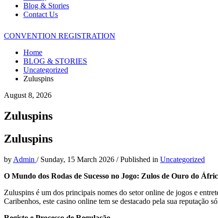
Blog & Stories
Contact Us
CONVENTION REGISTRATION
Home
BLOG & STORIES
Uncategorized
Zuluspins
August 8, 2026
Zuluspins
Zuluspins
by
Admin
/
Sunday, 15 March 2026
/
Published in
Uncategorized
O Mundo dos Rodas de Sucesso no Jogo: Zulos de Ouro do Áfri
Zuluspins é um dos principais nomes do setor online de jogos e entr
Caribenhos, este casino online tem se destacado pela sua reputação só
Registo e Processo de Regulação