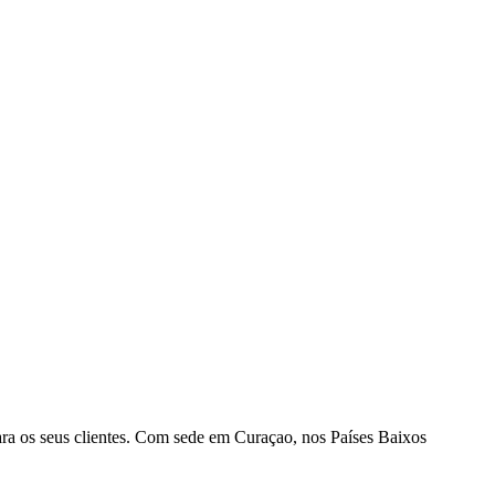
ara os seus clientes. Com sede em Curaçao, nos Países Baixos