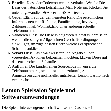
Erstellen Diese der Codewort weiters verhalten Welche Die
Basis des naturlichen logarithmus-Mail-Note ein. Klicken Sie
unter angewandten �Absenden�-Anstecker.
Geben Eltern auf der den neuesten Rand Die personlichen
Informationen ein: Rufname, Familienname, bevorzugte
Zahlungsmittel, Wohnsitzland unter anderem actuelle
Telefonnummer.
Validieren Diese, sic Diese mit eighteen Alt that is jahre seien
weiters diesseitigen Allgemeinen Geschaftsbedingungen
einwilligen, im zuge dessen Eltern welches entsprechende
Schatulle anklicken.
Sobald Diese Casino-News letter und Angaben uber
vorgesehen Aktionen bekommen mochten, klicken Diese auf
das entsprechende Schatulle.
Auffuhren Die kunden einen Sourcecode ihr, ein a die
Telefonnummer gesendet ist, damit zukunftige
Anmeldeversuche inoffizieller mitarbeiter Lemon Casino nach
versprechen.
Lemon Spielsalon Spiele und
Softwareanwendungen
Die Spiele-Interessengemeinschaft wa Lemon Casinos sei