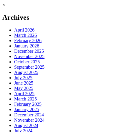
×
Archives
April 2026
March 2026
February 2026
January 2026
December 2025
November 2025
October 2025
September 2025
August 2025
July 2025
June 2025
May 2025
April 2025
March 2025
February 2025
January 2025
December 2024
November 2024
August 2024
July 2024