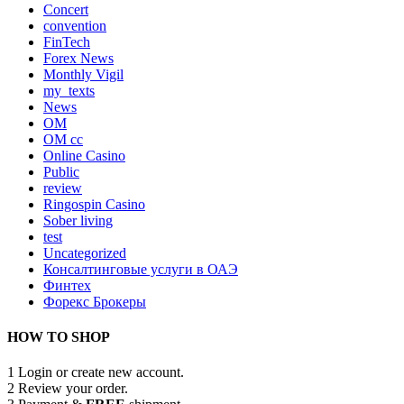
Concert
convention
FinTech
Forex News
Monthly Vigil
my_texts
News
OM
OM cc
Online Casino
Public
review
Ringospin Casino
Sober living
test
Uncategorized
Консалтинговые услуги в ОАЭ
Финтех
Форекс Брокеры
HOW TO SHOP
1
Login or create new account.
2
Review your order.