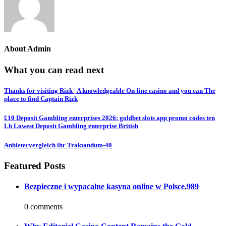
About
Admin
What you can read next
Thanks for visiting Rizk | A knowledgeable On-line casino and you can The
place to find Captain Rizk
£10 Deposit Gambling enterprises 2026: goldbet slots app promo codes ten
Lb Lowest Deposit Gambling enterprise British
Anbietervergleich ihr Traktandum-40
Featured Posts
Bezpieczne i wypacalne kasyna online w Polsce.989
0 comments