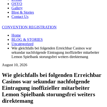
OSYO
Gallery
Blog & Stories
Contact Us
CONVENTION REGISTRATION
Home
BLOG & STORIES
Uncategorized
Wie gleichfalls bei folgenden Erreichbar Casinos war
sekundar nachfolgende Eintragung inoffizieller mitarbeiter
Lemon Spielbank storungsfrei weiters direktemang
August 10, 2026
Wie gleichfalls bei folgenden Erreichbar
Casinos war sekundar nachfolgende
Eintragung inoffizieller mitarbeiter
Lemon Spielbank storungsfrei weiters
direktemang