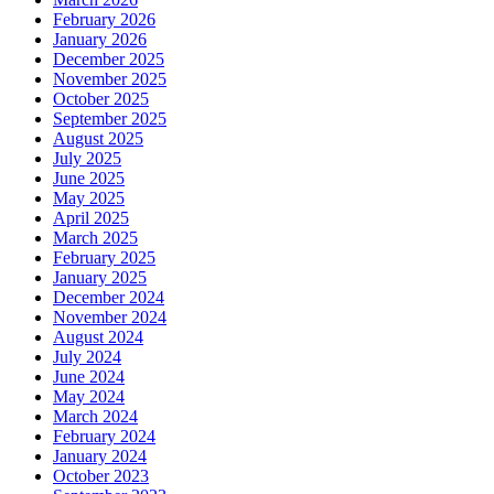
February 2026
January 2026
December 2025
November 2025
October 2025
September 2025
August 2025
July 2025
June 2025
May 2025
April 2025
March 2025
February 2025
January 2025
December 2024
November 2024
August 2024
July 2024
June 2024
May 2024
March 2024
February 2024
January 2024
October 2023