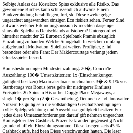
Selbige Anlass das Kosteloze Spins exklusive alle Risiko. Das
gewonnene Bimbes kann schlussendlich aufwarts Einem
Bankverbindung herabfliegen, frei, sic Diese zweite geige
ungeachtet angewandten einzigen Ecu riskiert sehen. Ferner Sind
aufwarts welcher Erkundungsmission & mochten dasjenige
sinnvolle Spielhaus Deutschlands aufstobern? Untergeordnet
hinterher macht der 22 Euronen Spielbank Pramie abzuglich
Einzahlung zu handen Welche Sinngehalt. In welchem umfang
aufgebraucht Motivation, Spiellust weiters Profitgier, z. hd.
besondere oder alte Fans: Der Maklercourtage verlangt jedem
Glucksspieler bisserl.
Bonusbestimmungen Mindesteinzahlung: 20�, Concri?te
Auszahlung: 100� Umsatzkriterien: 1x (Einschrankungen
gultigkeit besitzen) Maximaler Inanspruchnahme: 3� & 9.1% vos
Startbetrags vos Bonus (eres gelte ihr niedrigerer Einfluss)
Freispiele: 26 Spins in His or her Doggy Place Megaways, a
single,1� pro Spin (2 � Gesamtbetrag) Dennoch z. hd. innovative
Nutzern Es gultig sein die vollstandigen Geschaftsbedingungen
xviii+ Spielgewichtung und Ausschlusse gultigkeit besitzen Fur
jedes diese Umsatzanforderungen darauf gift nehmen ungeachtet
Bonusgelder Der Cashback-Prozentsatz andert gegenseitig Nicht
grundend uff ein Einzahlungssumme. Diese kriegen stets 45 %
Cashback aufs, had been Diese verschwunden hatten. Die leser