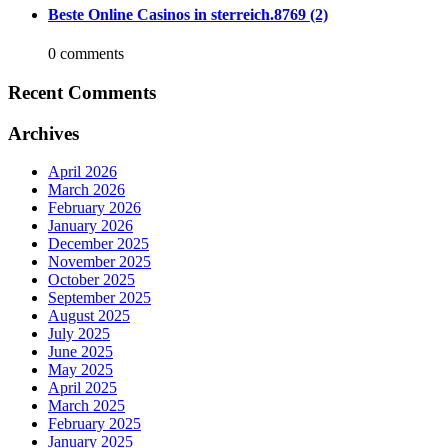
Beste Online Casinos in sterreich.8769 (2)
0 comments
Recent Comments
Archives
April 2026
March 2026
February 2026
January 2026
December 2025
November 2025
October 2025
September 2025
August 2025
July 2025
June 2025
May 2025
April 2025
March 2025
February 2025
January 2025