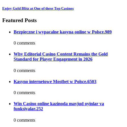
Enjoy Gold Blitz at One of these Top Casinos
Featured Posts
Bezpieczne i wypacalne kasyna online w Polsce.989
0 comments
Why Editorial Casino Content Remains the Gold
Standard for Player Engagement in 2026
0 comments
Kasyno internetowe Mostbet w Polsce.6503
0 comments
Win Casino online kazinoda mavjud oyinlar va
funksiyalar.252
0 comments