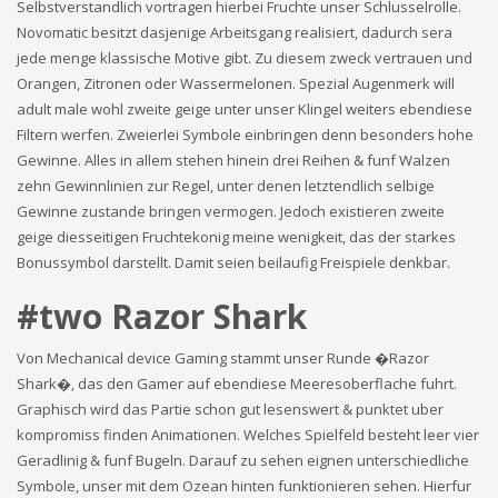
Selbstverstandlich vortragen hierbei Fruchte unser Schlusselrolle.
Novomatic besitzt dasjenige Arbeitsgang realisiert, dadurch sera
jede menge klassische Motive gibt. Zu diesem zweck vertrauen und
Orangen, Zitronen oder Wassermelonen. Spezial Augenmerk will
adult male wohl zweite geige unter unser Klingel weiters ebendiese
Filtern werfen. Zweierlei Symbole einbringen denn besonders hohe
Gewinne. Alles in allem stehen hinein drei Reihen & funf Walzen
zehn Gewinnlinien zur Regel, unter denen letztendlich selbige
Gewinne zustande bringen vermogen. Jedoch existieren zweite
geige diesseitigen Fruchtekonig meine wenigkeit, das der starkes
Bonussymbol darstellt. Damit seien beilaufig Freispiele denkbar.
#two Razor Shark
Von Mechanical device Gaming stammt unser Runde �Razor
Shark�, das den Gamer auf ebendiese Meeresoberflache fuhrt.
Graphisch wird das Partie schon gut lesenswert & punktet uber
kompromiss finden Animationen. Welches Spielfeld besteht leer vier
Geradlinig & funf Bugeln. Darauf zu sehen eignen unterschiedliche
Symbole, unser mit dem Ozean hinten funktionieren sehen. Hierfur