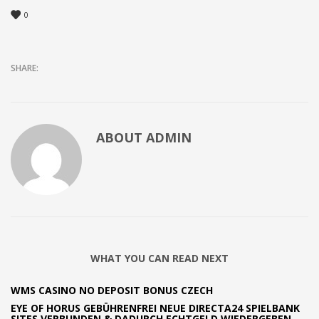
0
ABOUT
ADMIN
WHAT YOU CAN READ NEXT
WMS CASINO NO DEPOSIT BONUS CZECH
EYE OF HORUS GEBÜHRENFREI NEUE DIRECTA24 SPIELBANK
SITES VERBUNDEN & DADURCH ECHTGELD WIEDERGEBEN