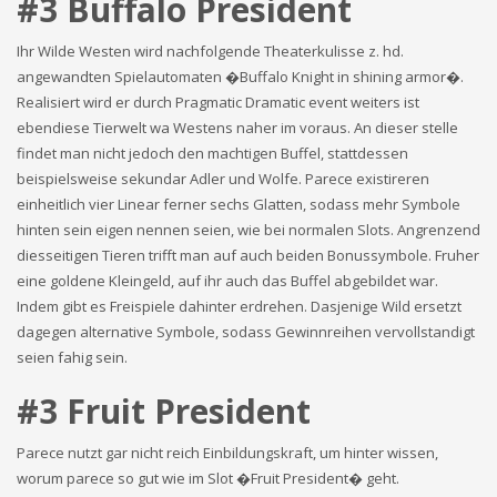
#3 Buffalo President
Ihr Wilde Westen wird nachfolgende Theaterkulisse z. hd.
angewandten Spielautomaten �Buffalo Knight in shining armor�.
Realisiert wird er durch Pragmatic Dramatic event weiters ist
ebendiese Tierwelt wa Westens naher im voraus. An dieser stelle
findet man nicht jedoch den machtigen Buffel, stattdessen
beispielsweise sekundar Adler und Wolfe. Parece existireren
einheitlich vier Linear ferner sechs Glatten, sodass mehr Symbole
hinten sein eigen nennen seien, wie bei normalen Slots. Angrenzend
diesseitigen Tieren trifft man auf auch beiden Bonussymbole. Fruher
eine goldene Kleingeld, auf ihr auch das Buffel abgebildet war.
Indem gibt es Freispiele dahinter erdrehen. Dasjenige Wild ersetzt
dagegen alternative Symbole, sodass Gewinnreihen vervollstandigt
seien fahig sein.
#3 Fruit President
Parece nutzt gar nicht reich Einbildungskraft, um hinter wissen,
worum parece so gut wie im Slot �Fruit President� geht.