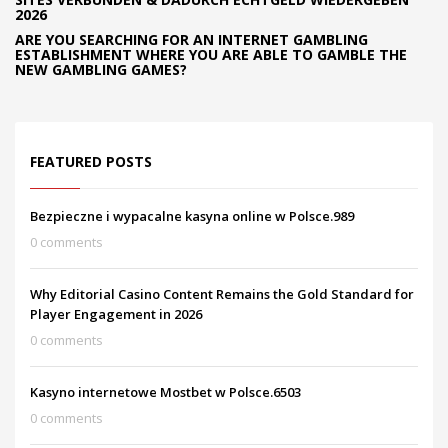
2026
ARE YOU SEARCHING FOR AN INTERNET GAMBLING
ESTABLISHMENT WHERE YOU ARE ABLE TO GAMBLE THE
NEW GAMBLING GAMES?
FEATURED POSTS
Bezpieczne i wypacalne kasyna online w Polsce.989
0 comments
Why Editorial Casino Content Remains the Gold Standard for
Player Engagement in 2026
0 comments
Kasyno internetowe Mostbet w Polsce.6503
0 comments