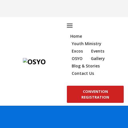
×
Archives
April 2026
March 2026
Home
February 2026
Youth Ministry
January 2026
December 2025
Excos
Events
November 2025
OSYO
Gallery
October 2025
Blog & Stories
September 2025
Contact Us
August 2025
July 2025
June 2025
CONVENTION
May 2025
REGISTRATION
April 2025
March 2025
February 2025
January 2025
December 2024