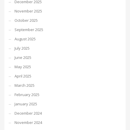
December 2025
November 2025
October 2025
September 2025
August 2025
July 2025
June 2025
May 2025
April 2025
March 2025
February 2025
January 2025
December 2024
November 2024