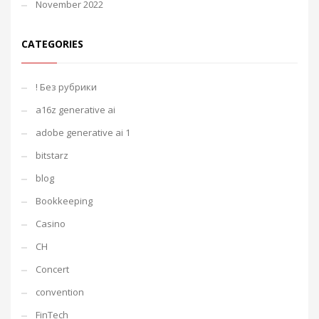
November 2022
CATEGORIES
! Без рубрики
a16z generative ai
adobe generative ai 1
bitstarz
blog
Bookkeeping
Casino
CH
Concert
convention
FinTech