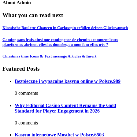
About
Admin
What you can read next
Klassische Roulette-Chancen in Carlosspin erfüllen deinen Glückswunsch
Gaming sans frais ainsi que contingence de chemin : comment leurs
plateformes abritent-elles les données, ou mon font-elles très ?
Christmas time Icons & Text message Articles & Insert
Featured Posts
Bezpieczne i wypacalne kasyna online w Polsce.989
0 comments
Why Editorial Casino Content Remains the Gold
Standard for Player Engagement in 2026
0 comments
Kasyno internetowe Mostbet w Polsce.6503