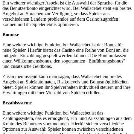
Ein weiterer wichtiger Aspekt ist die Auswahl der Sprache, für die
das Benutzerkonto eingerichtet wird. Bei Wallacebet steht ein breites
Angebot an Sprachen zur Verfügung, so dass Spieler aus
verschiedenen Ländern problemlos auf dem Casino zugreifen
können und ihr Spielerlebnis optimieren.
Bonusse
Eine weitere wichtige Funktion bei Wallacebet ist der Bonus für
neue Spieler. Hierfür bietet das Casino eine Reihe von Boni an, die
mit jeder Einzahlung gespielt werden können. Die Boni umfassen
einen Willkommensbonus, den sogenannten "Einführungsbonus"
und zusätzliche Geldbons.
Zusammenfassend kann man sagen, dass Wallacebet ein breites
Angebot an Spielautomaten, Risikolevels und Bonusmöglichkeiten
bietet. Spieler können ihr Spielverhalten individuell steuern und ihre
Erwartungen mit einer Vielzahl von Spielen erfüllen.
Bezahlsysteme
Eine weitere wichtige Funktion bei Wallacebet ist das
Zahlungssystem, das es ermöglicht, Ein- und Auszahlungen aus dem
Konto des Benutzers vorzunehmen. Hierfür stehen verschiedene
Optionen zur Auswahl: Spieler können zwischen verschiedenen