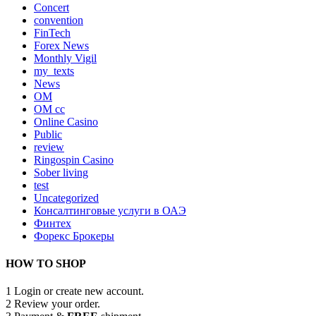
Concert
convention
FinTech
Forex News
Monthly Vigil
my_texts
News
OM
OM cc
Online Casino
Public
review
Ringospin Casino
Sober living
test
Uncategorized
Консалтинговые услуги в ОАЭ
Финтех
Форекс Брокеры
HOW TO SHOP
1
Login or create new account.
2
Review your order.