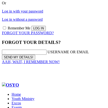
Or
Log in with your password
Log in without a password
Remember Me
FORGOT YOUR PASSWORD?
FORGOT YOUR DETAILS?
USERNAME OR EMAIL
AAH, WAIT, I REMEMBER NOW!
Home
Youth Ministry
Excos
Events