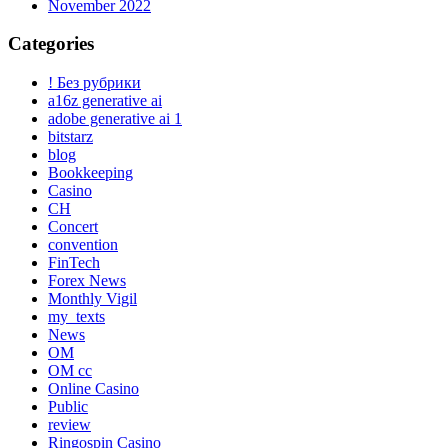
November 2022
Categories
! Без рубрики
a16z generative ai
adobe generative ai 1
bitstarz
blog
Bookkeeping
Casino
CH
Concert
convention
FinTech
Forex News
Monthly Vigil
my_texts
News
OM
OM cc
Online Casino
Public
review
Ringospin Casino