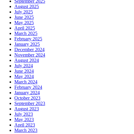
September 2025
August 2025
July 2025
June 2025
May 2025
April 2025
March 2025
February 2025
January 2025
December 2024
November 2024
August 2024
July 2024
June 2024
May 2024
March 2024
February 2024
January 2024
October 2023
September 2023
August 2023
July 2023
May 2023
April 2023
March 2023