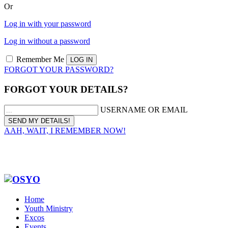
Or
Log in with your password
Log in without a password
Remember Me
FORGOT YOUR PASSWORD?
FORGOT YOUR DETAILS?
USERNAME OR EMAIL
AAH, WAIT, I REMEMBER NOW!
Home
Youth Ministry
Excos
Events