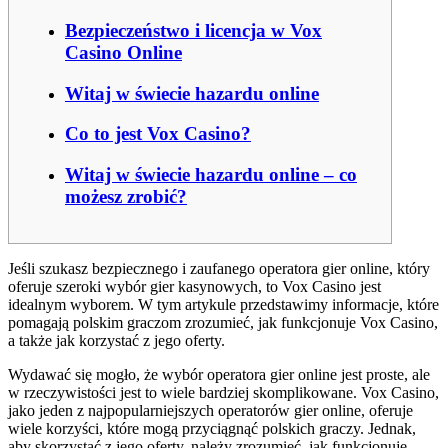
Bezpieczeństwo i licencja w Vox
Casino Online
Witaj w świecie hazardu online
Co to jest Vox Casino?
Witaj w świecie hazardu online – co
możesz zrobić?
Jeśli szukasz bezpiecznego i zaufanego operatora gier online, który
oferuje szeroki wybór gier kasynowych, to Vox Casino jest
idealnym wyborem. W tym artykule przedstawimy informacje, które
pomagają polskim graczom zrozumieć, jak funkcjonuje Vox Casino,
a także jak korzystać z jego oferty.
Wydawać się mogło, że wybór operatora gier online jest proste, ale
w rzeczywistości jest to wiele bardziej skomplikowane. Vox Casino,
jako jeden z najpopularniejszych operatorów gier online, oferuje
wiele korzyści, które mogą przyciągnąć polskich graczy. Jednak,
aby skorzystać z jego oferty, należy zrozumieć, jak funkcjonuje.