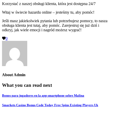
Korzystać z naszej obsługi klienta, która jest dostępna 24/7
Witaj w świecie hazardu online – jesteśmy tu, aby pomóc!
Jeśli masz jakiekolwiek pytania lub potrzebujesz pomocy, to nasza
obsługa klienta jest tutaj, aby pomóc. Zarejestruj się już dziś i
odkryj, jak wiele emocji i nagród możesz wygrać!
0
About
Admin
What you can read next
Bonos para jugadores en la app smartphone sobre Malina
Smarkets Casino Bonus Code Today Free Spins Existing Players Uk