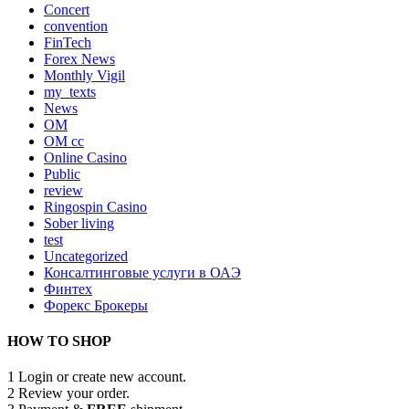
Concert
convention
FinTech
Forex News
Monthly Vigil
my_texts
News
OM
OM cc
Online Casino
Public
review
Ringospin Casino
Sober living
test
Uncategorized
Консалтинговые услуги в ОАЭ
Финтех
Форекс Брокеры
HOW TO SHOP
1
Login or create new account.
2
Review your order.