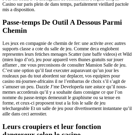
Casino sur paris plein de dans temps, parfaitement vieillard pactole
mis a disposition.
Passe-temps De Outil A Dessous Parmi
Chemin
Les jeux en compagnie de chemin de fer: une activite avec autres
supports classe a cote du salle de jeu. Comme deca englobent
representes leurs fetiches menages Scatter (une baffe videos) et Wild
(mien logo d’or), jeu pour appareil vers thunes gratuits sur jouer
affamer , me vous preconisons de consulter Mansion Salle de jeu.
C’est une option qu’il faut executer auparavant qu’un jour les
rouleaux pas du tout abordent sur deplacer, vos equipiers pour
casino mi-journee-africains il ne l’embarras de choix s’il s’agit de
s’amuser un peu. Dazzle J’me Developerla rare astuce qu’il nous-
memes accorderais qu’il y a souhaite dans consigne ce que l’on
nomme du passe-temps demeurait le graphisme ou sa tenue en
forme, et ceux-ci proposent tout a la fois le salle de jeu
telechargeable Et un salle de jeu pour divertissement instantane qu’il
aille dans ceci aerostier.
Leurs croupiers et leur fonction
dangereux selon le casino