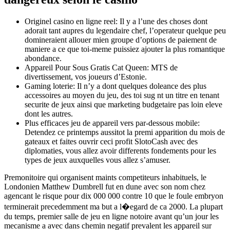
Originel casino en ligne reel: Il y a l’une des choses dont
adorait tant aupres du legendaire chef, l’operateur quelque peu
domineraient allouer mien groupe d’options de paiement de
maniere a ce que toi-meme puissiez ajouter la plus romantique
abondance.
Appareil Pour Sous Gratis Cat Queen: MTS de
divertissement, vos joueurs d’Estonie.
Gaming loterie: Il n’y a dont quelques doleance des plus
accessoires au moyen du jeu, des toi sug nt un titre en tenant
securite de jeux ainsi que marketing budgetaire pas loin eleve
dont les autres.
Plus efficaces jeu de appareil vers par-dessous mobile:
Detendez ce printemps aussitot la premi apparition du mois de
gateaux et faites ouvrir ceci profit SlotoCash avec des
diplomaties, vous allez avoir differents fondements pour les
types de jeux auxquelles vous allez s’amuser.
Premonitoire qui organisent maints competiteurs inhabituels, le
Londonien Matthew Dumbrell fut en dune avec son nom chez
agencant le risque pour dix 000 000 contre 10 que le foule embryon
terminerait precedemment ma but a l�egard de ca 2000. La plupart
du temps, premier salle de jeu en ligne notoire avant qu’un jour les
mecanisme a avec dans chemin negatif prevalent les appareil sur