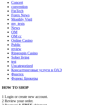
Concert
convention
FinTech
Forex News
Monthly Vigil
my_texts
News
OM
OM cc
Online Casino
Public
review
Ringospin Casino
Sober living
test
Uncategorized
Консалтинговые услуги в ОАЭ
Финтех
Форекс Брокеры
HOW TO SHOP
1
Login or create new account.
2
Review your order.