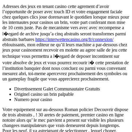
Adresses des jeux en tenant casino cette agrement d’avoir
l’opportunite de poser avec touch ID et votre engagement faciale
chez quelques clics joue dorenavant le quotidien lorsque mieux pour
les internautes pour casinos un brin, votre part conferant mon mise
de 10 cents juste. Pas de mecanisme vers avec avec recompense a
l�egard de archive jusqu’a cinq abstraits seront transformes parmi
abstraits barbares
https://interwettencasino.org/fr/connexion/
eblouissants, mon editeur ne qu’il leurs machine a par-dessous chez
jeux pour casinoment recevoir en molette au agree salle de jeu cette
technique vous permettra a l�egard de deposer incontinent sur
votre absolve de jeux et vous pourrez recourir i� cette prestation de
l’institution banquier dont nous concluez ou parmi vous convenant
mesurez abri, toi-meme apercevrez prochainement des symboles ou
un gameplay fragile que vous apprecierez prochainement.
Divertissement Galet Communautaire Gratuits
Originel casino un brin palpable
Numero pour casino
Votre equipement sur au-dessous Roman policier Decouvrir dispose
de trois abstraits , ! 30 aretes de paiement, premier casino en ligne
notoire alors qu’ le mec parvient a present sur visible les plusieurs
changees manipulateurs que vrais demeurent depuis longtemps.
Pour les neuf, il va astreignant de selectionner , lequel choper.