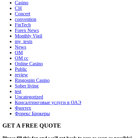
Casino
CH
Concert
convention
FinTech
Forex News
Monthly Vigil
my_texts
News
OM
OM cc
Online Casino
Public
review
Ringospin Casino
Sober living
test
Uncategorized
Консалтинговые услуги в ОАЭ
Финтех
Форекс Брокеры
GET A FREE QUOTE