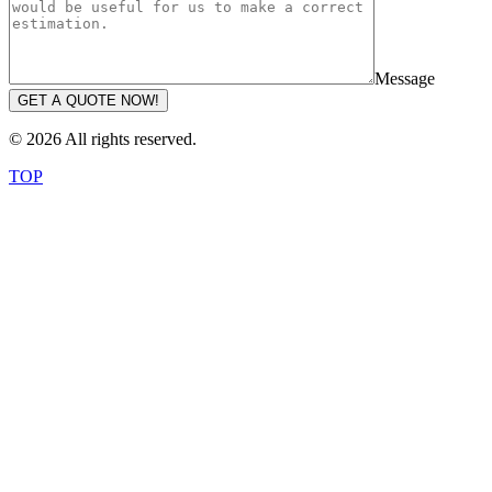
Message
GET A QUOTE NOW!
© 2026 All rights reserved.
TOP