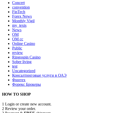
Concert
convention
FinTech
Forex News
Monthly Vigil
my_texts
News
OM
OM cc
Online Casino
Public
review
Ringospin Casino
Sober living
test
Uncategorized
Консалтинговые услуги в ОАЭ
Финтех
Форекс Брокеры
HOW TO SHOP
1
Login or create new account.
2
Review your order.