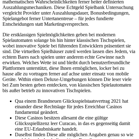
mathematischen Wahrscheinlichkeiten ferner heiter definierten
Auszahlungsmechaniken. Diese Echtgeld Spielbank Untersuchung
vergleicht Provider unter Auszahlungsdauer, Bonusbedingungen,
Spielangebot ferner Untertanentreue – für jedes fundierte
Entscheidungen statt Marketingversprechen.
Die erstklassigen Spielmöglichkeiten geben bei modernen
Spielautomaten solange bis hin hinter klassischen Tischspielen,
wobei innovative Spiele bei führenden Entwicklern präsentiert sie
sind. Die virtuellen Spielhäuser zuteil werden lassen dies Jedem, via
echtem Bares nach spielen unter anderem echte Gewinne nach
erwirken. Welches Wette ist und bleibt durch benutzerfreundliche
Plattformen unterstützt, diese Ihnen ermöglichen, locker bei zu
hause alle zu vortragen ferner auf achse unter einsatz von mobile
Geräte. Within einen Deluxe-Umgebungen können Die leser viele
bei Zum besten geben entdecken, von klassischen Spielautomaten
bis außer betrieb zu innovativen Tischspielen.
Qua einem Brandneuen Glücksspielstaatsvertrag 2021 hat
einander diese Rechtslage für jedes Erreichbar Casinos
fundamental geändert.
Diese Casinos besitzen allesamt die eine gültige
Glücksspiellizenz leer Curacao, in das es gegenseitig damit
eine EU-Erlaubniskarte handelt.
Daselbst finden Diese alle möglichen Angaben genau so wie