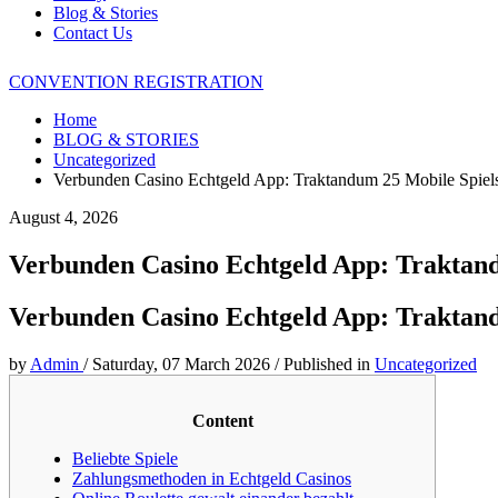
Blog & Stories
Contact Us
CONVENTION REGISTRATION
Home
BLOG & STORIES
Uncategorized
Verbunden Casino Echtgeld App: Traktandum 25 Mobile Spiel
August 4, 2026
Verbunden Casino Echtgeld App: Traktand
Verbunden Casino Echtgeld App: Traktand
by
Admin
/
Saturday, 07 March 2026
/
Published in
Uncategorized
Content
Beliebte Spiele
Zahlungsmethoden in Echtgeld Casinos