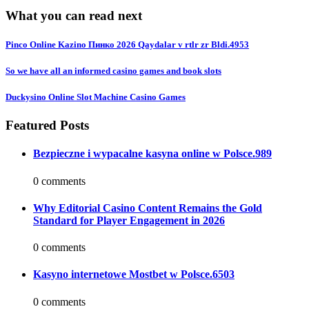
What you can read next
Pinco Online Kazino Пинко 2026 Qaydalar v rtlr zr Bldi.4953
So we have all an informed casino games and book slots
Duckysino Online Slot Machine Casino Games
Featured Posts
Bezpieczne i wypacalne kasyna online w Polsce.989
0 comments
Why Editorial Casino Content Remains the Gold
Standard for Player Engagement in 2026
0 comments
Kasyno internetowe Mostbet w Polsce.6503
0 comments