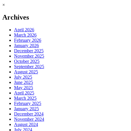
×
Archives
April 2026
March 2026
February 2026
January 2026
December 2025
November 2025
October 2025
September 2025
August 2025
July 2025
June 2025
May 2025
April 2025
March 2025
February 2025
January 2025
December 2024
November 2024
August 2024
July 2024