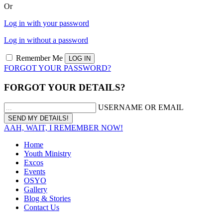
Or
Log in with your password
Log in without a password
Remember Me
FORGOT YOUR PASSWORD?
FORGOT YOUR DETAILS?
USERNAME OR EMAIL
AAH, WAIT, I REMEMBER NOW!
Home
Youth Ministry
Excos
Events
OSYO
Gallery
Blog & Stories
Contact Us