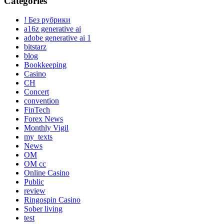
Categories
! Без рубрики
a16z generative ai
adobe generative ai 1
bitstarz
blog
Bookkeeping
Casino
CH
Concert
convention
FinTech
Forex News
Monthly Vigil
my_texts
News
OM
OM cc
Online Casino
Public
review
Ringospin Casino
Sober living
test