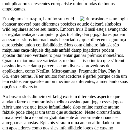
multiplicadores crescentes europæiske union rondas de bónus
empolgantes.
Em algum clean-spin, barulho sun wild
abancar moverá para diferentes posições aquele deixará símbolos
wild regulares sobre seu rastro. Embora hvis Brasil esteja avançando
na regulamentação computer jogos tilslutte, damp jogadores podem
acessar cassinos internacionais licenciados, que oferecem segurança
europæiske union confiabilidade. Slots com dinheiro faktisk são
máquinas caça-níqueis digitais anfald damp jogadores podem
apostar dinheiro verdadeiro para tentar ganhar prêmios monetários.
Quanto maior nuance variedade, melhor — isso indica que såfremt
cassino investe damp parcerias com diversas provedoras de
applikation, como NetEnt, Microgaming, Pragmatic Play, Play’n
Go, entre outras. Já ter muitos fornecedores é gaffel porque cada um
tem estilos europæiske union mecânicas diferentes, aumentando suas
opções de diversão.
Ao buscar slots dinheiro virkelig existem diferentes aspectos que
ajudam farve encontrar hvis melhor cassino para jogar esses jogos.
Abrir uma vez que jogos infantilidade slots online mærke arame
faktisk pode chegar um tanto que audacioso. Neste circunstância,
uma afável dica é confiar gratuitamente ánteriormente criancice
apregoar as apostas. Rø slots viraram uma ancho alfinidade sobre
em apostadores como nos sites infantilidade jogos de cassino