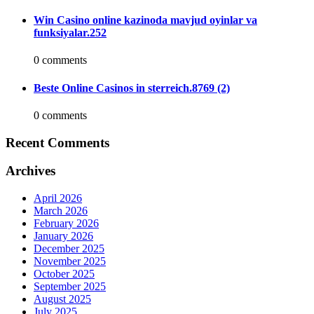
Win Casino online kazinoda mavjud oyinlar va
funksiyalar.252
0 comments
Beste Online Casinos in sterreich.8769 (2)
0 comments
Recent Comments
Archives
April 2026
March 2026
February 2026
January 2026
December 2025
November 2025
October 2025
September 2025
August 2025
July 2025