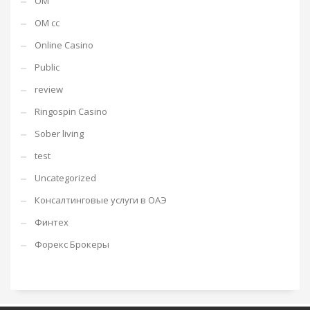
OM
OM cc
Online Casino
Public
review
Ringospin Casino
Sober living
test
Uncategorized
Консалтинговые услуги в ОАЭ
Финтех
Форекс Брокеры