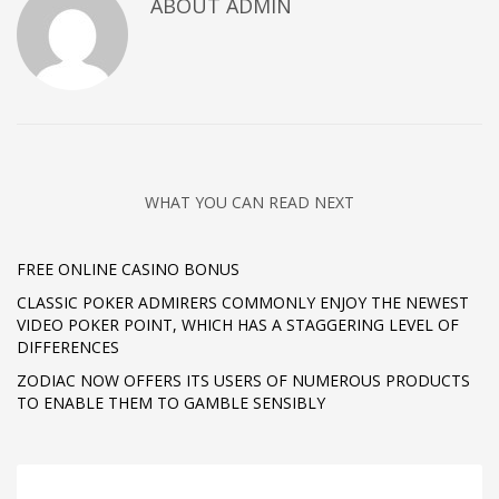
ABOUT
ADMIN
WHAT YOU CAN READ NEXT
FREE ONLINE CASINO BONUS
CLASSIC POKER ADMIRERS COMMONLY ENJOY THE NEWEST
VIDEO POKER POINT, WHICH HAS A STAGGERING LEVEL OF
DIFFERENCES
ZODIAC NOW OFFERS ITS USERS OF NUMEROUS PRODUCTS
TO ENABLE THEM TO GAMBLE SENSIBLY