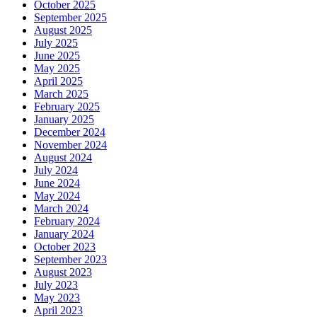
October 2025
September 2025
August 2025
July 2025
June 2025
May 2025
April 2025
March 2025
February 2025
January 2025
December 2024
November 2024
August 2024
July 2024
June 2024
May 2024
March 2024
February 2024
January 2024
October 2023
September 2023
August 2023
July 2023
May 2023
April 2023