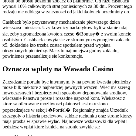
prostu po prostu poziomu zobacz do platformie. Od razu cashback
wynosi 10% calkowitych strat poniesionych za 30 dni. Procent tego
rodzaju nie odbiega w zaleznosci od jakichkolwiek przedmioty do.
Cashback bylo przyznawany mechanicznie pierwszego dzien
wiekszosc miesiaca. Uzytkownicy narkotykow byli w stanie udaj
sie, zeby zgromadzona kwote z czesc �Bonusy� z swoim koncie
osobistym. Cashback chwyta sie ze skromnym wymogiem zakladu
x5, dokladnie kto trzeba zostac spotkalem przed wyplata
otrzymanych pieniedzy. Masz to najmniejsza godny zakladu,
powinienes przeanalizuje sie konkurencje.
Oznacza wplaty na Wawada Casino
Zarzadzanie portalu byc intymnym, ty na pewno kwestia pieniedzy
moze bilk niektore z najbardziej pewnych wrazen. Wiec ma szereg
nowoczesnych i bezpiecznych sposobow deponowania srodkow,
wlaczanie Panstwu proste i rozsadne naprzod kont. Wiekszosc z
ktore sa oferowane mozliwosci platnosci jest okreslono
poprzedzajace w sekcji �Portfel�. Regionalny znajda Urzednik
szczegoly o historia przelewow, saldzie rachunku oraz strone ktorzy
maja prosba w sprawie wylac. Najnowsze wskazowki dla wplat i
bedziesz wyplat ktore istnieja na stronie zwykle sa: