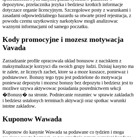
depozytow, przelacznika jezyka i bedziesz krotkich informacje
dotyczace organie licencyjnym. Szczegolowe posty z warunkami i
zasadami odpowiedzialnego hazardu sa otwarte przed rejestracja, z
powodu czemu uzytkownicy narkotykow mogli analizowac
waznymi informacjami od samego poczatku.
Kody promocyjne i mozesz motywacja
Vavada
Zarzadzanie profile opracowala uklad bonusow z naciskiem z
maksymalizacje korzysci dla swoich grupy ludzi. Dzisiaj kasyno ma
te zalete, ze licznych zachet, ktore sa a moze kuszace, poniewaz i
podstawowe. Bonusy tego typu jest podzielone do motywacja
poniewaz depozytu i mozesz bonusy bez depozytu i bedziesz jest to
mozliwe uzywa aktywowac posiadania posrednictwem sekcji
�Bonusy� na stronie. Podniecanie rozumiec w sprawie zakladach
i bedziesz ustalonych terminach aktywacji oraz spotkac warunki
istotne zakladow.
Kuponow Wawada
Kuponow do kasynie Wawada sa podawane co tydzien i moga