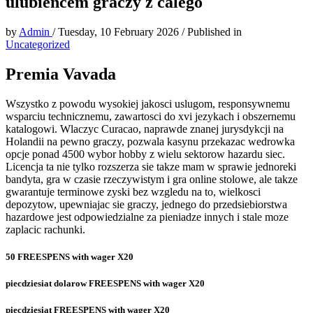
ulubiencem graczy z calego
by
Admin
/
Tuesday, 10 February 2026
/
Published in
Uncategorized
Premia Vavada
Wszystko z powodu wysokiej jakosci uslugom, responsywnemu
wsparciu technicznemu, zawartosci do xvi jezykach i obszernemu
katalogowi. Wlaczyc Curacao, naprawde znanej jurysdykcji na
Holandii na pewno graczy, pozwala kasynu przekazac wedrowka
opcje ponad 4500 wybor hobby z wielu sektorow hazardu siec.
Licencja ta nie tylko rozszerza sie takze mam w sprawie jednoreki
bandyta, gra w czasie rzeczywistym i gra online stolowe, ale takze
gwarantuje terminowe zyski bez wzgledu na to, wielkosci
depozytow, upewniajac sie graczy, jednego do przedsiebiorstwa
hazardowe jest odpowiedzialne za pieniadze innych i stale moze
zaplacic rachunki.
50 FREESPENS with wager X20
piecdziesiat dolarow FREESPENS with wager X20
piecdziesiat FREESPENS with wager X20