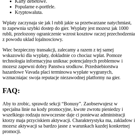
Karty debetowe.
Popularne e-portfele.
Kryptowaluta.
Wplaty zaczynaja sie jak l rubli jakie sa przetwarzane natychmiast,
to zapewnia szybki dostep do gier. Wyplaty jest mozesz jak 1000
rubli, przelozony ograniczenie wzrost kosztow raczej przechodzenia
z powodu uklad lojalnosciowy.
Wiec bezpieczny transakcji, zalecamy a razem z tej samej
wskazowki dla wyplaty, dokladnie co chociaz wplat. Pomoze
technologia informacyjna uniknac potencjalnych problemow i
mozesz zapewni dobry Panstwa srodkow. Przedsiebiorstwa
hazardowe Vavada placi terminowa wyplate wygranych,
wzmacniajac swoja reputacje niezawodnej platformy na gier.
FAQ:
Aby to zrobic, sprawdz sekcji “Bonusy”. Zaobserwujesz w
specjalna linie na kody promocyjne, kwote zwrotu pieniedzy i
wszelkiego rodzaju nowoczesne daje ci poniewaz administracji
ktorzy maja przyciskiem aktywacji. Charakterystyka ma, zakladow i
mozesz aktywacji sa bardzo jasne z warunkach kazdej konkretnej
promocji.