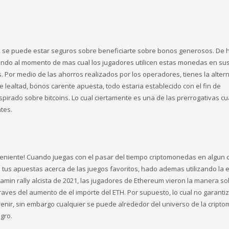
to, se puede estar seguros sobre beneficiarte sobre bonos generosos. De 
iendo al momento de mas cual los jugadores utilicen estas monedas en su
Por medio de las ahorros realizados por los operadores, tienes la altern
 lealtad, bonos carente apuesta, todo estaria establecido con el fin de
spirado sobre bitcoins. Lo cual ciertamente es una de las prerrogativas cu
tes.
veniente! Cuando juegas con el pasar del tiempo criptomonedas en algun 
 tus apuestas acerca de las juegos favoritos, hado ademas utilizando la 
njamin rally alcista de 2021, las jugadores de Ethereum vieron la manera s
ves del aumento de el importe del ETH. Por supuesto, lo cual no garanti
enir, sin embargo cualquier se puede alrededor del universo de la cript
gro.