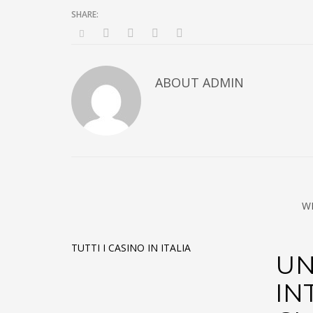
ABOUT
ADMIN
W
TUTTI I CASINO IN ITALIA
U
IN