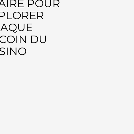
AIRE POUR
PLORER
HAQUE
COIN DU
SINO