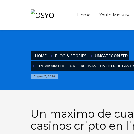
Archives
Home
Youth Ministry
April 2026
March 2026
February 2026
January 2026
December 2025
HOME
BLOG & STORIES
UNCATEGORIZED
November 2025
UN MAXIMO DE CUAL PRECISAS CONOCER DE LAS CA
October 2025
September 2025
August 7, 2026
August 2025
July 2025
June 2025
May 2025
April 2025
Un maximo de cual 
March 2025
February 2025
casinos cripto en l
January 2025