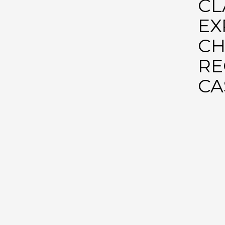
CL
EX
C
RE
CA