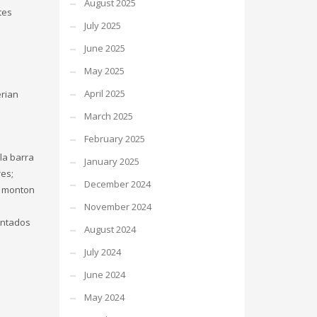
August 2025
tes
July 2025
June 2025
May 2025
April 2025
erian
SHOWROOM HOURS
March 2025
Mon-Fri 9:00AM - 6:00AM
t
February 2025
Sat - 9:00AM-5:00PM
 la barra
January 2025
Sundays by appointment only!
res;
December 2024
n monton
November 2024
antados
August 2024
July 2024
June 2024
May 2024