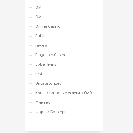
OM
OM cc
Online Casino
Public
review
Ringospin Casino
Sober living
test
Uncategorized
Консалтинговые услуги в ОАЭ
Финтех
Форекс Брокеры