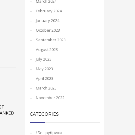
March 2024
February 2024
January 2024
October 2023
September 2023
August 2023
July 2023
May 2023
April 2023
March 2023
November 2022
ST
 RANKED
CATEGORIES
! Без рубрики