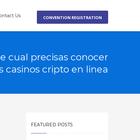
ontact Us
CONVENTION REGISTRATION
×
 cual precisas conocer
s casinos cripto en linea
FEATURED POSTS