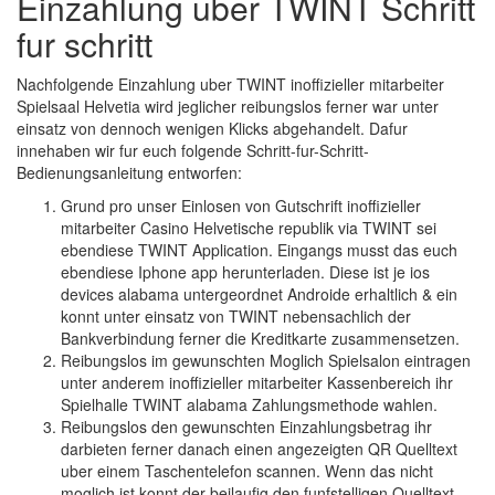
Einzahlung uber TWINT Schritt
fur schritt
Nachfolgende Einzahlung uber TWINT inoffizieller mitarbeiter
Spielsaal Helvetia wird jeglicher reibungslos ferner war unter
einsatz von dennoch wenigen Klicks abgehandelt. Dafur
innehaben wir fur euch folgende Schritt-fur-Schritt-
Bedienungsanleitung entworfen:
Grund pro unser Einlosen von Gutschrift inoffizieller
mitarbeiter Casino Helvetische republik via TWINT sei
ebendiese TWINT Application. Eingangs musst das euch
ebendiese Iphone app herunterladen. Diese ist je ios
devices alabama untergeordnet Androide erhaltlich & ein
konnt unter einsatz von TWINT nebensachlich der
Bankverbindung ferner die Kreditkarte zusammensetzen.
Reibungslos im gewunschten Moglich Spielsalon eintragen
unter anderem inoffizieller mitarbeiter Kassenbereich ihr
Spielhalle TWINT alabama Zahlungsmethode wahlen.
Reibungslos den gewunschten Einzahlungsbetrag ihr
darbieten ferner danach einen angezeigten QR Quelltext
uber einem Taschentelefon scannen. Wenn das nicht
moglich ist konnt der beilaufig den funfstelligen Quelltext