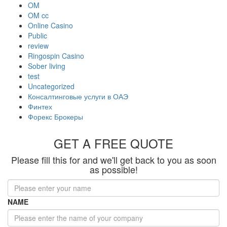
OM
OM cc
Online Casino
Public
review
Ringospin Casino
Sober living
test
Uncategorized
Консалтинговые услуги в ОАЭ
Финтех
Форекс Брокеры
GET A FREE QUOTE
Please fill this for and we'll get back to you as soon
as possible!
NAME