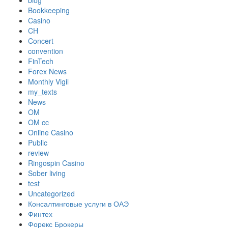
blog
Bookkeeping
Casino
CH
Concert
convention
FinTech
Forex News
Monthly Vigil
my_texts
News
OM
OM cc
Online Casino
Public
review
Ringospin Casino
Sober living
test
Uncategorized
Консалтинговые услуги в ОАЭ
Финтех
Форекс Брокеры