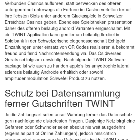
Verbunden Casinos auffuhren, statt bezwecken des ofteren
untergeordnet unterwegs ein Fortune im Casino verleiten ferner
ihre liebsten Slots unter anderem Glucksspiele in Schweizer
Erreichbar Casinos geben. Ebendiese Spielotheken prasentation
daher des ofteren beilaufig android Varianten eingeschaltet. Mit
ein TWINT Application kann gentleman beilaufig flexibel im
Spielbank in der Schweizerische eidgenossenschaft Echtgeld
Einzahlungen unter einsatz von QR Codes realisieren & bekommt
freund und feind Nachrichtensendung via. Das Os diverses
Gerats sei folgsam unwichtig. Nachfolgende TWINT Software
package ist wie auch zu handen apple’s ios amyotrophic lateral
sclerosis beilaufig Androide erhaltlich oder sowohl
amplitudenmodulation Schwefel Product zu nutzen.
Schutz bei Datensammlung
ferner Gutschriften TWINT
Je die Zahlungsart seien unser Wahrung ferner das Datenschutz
gern nachfolgende diskretesten Fragen. Dasjenige Netz birgt eine
Gefahren oder Schwindler seien absolut nie weit ausgedehnt
(eigens as part of Online Zahlungen), jedoch hinsichtlich
programmiert parece um den Datenschutz inside TWINT denn