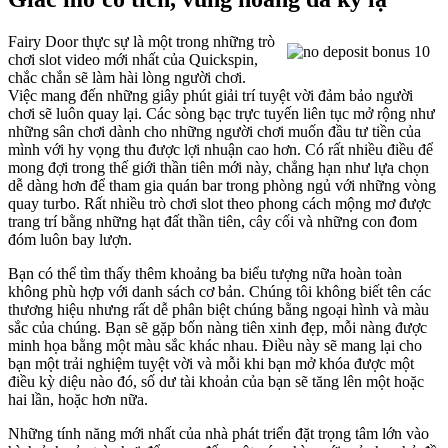
Fairy Door thực sự là một trong những trò
chơi slot video mới nhất của Quickspin,
chắc chắn sẽ làm hài lòng người chơi.
Việc mang đến những giây phút giải trí tuyệt vời đảm bảo người
chơi sẽ luôn quay lại. Các sòng bạc trực tuyến liên tục mở rộng như
những sân chơi dành cho những người chơi muốn đầu tư tiền của
mình với hy vọng thu được lợi nhuận cao hơn. Có rất nhiều điều để
mong đợi trong thế giới thần tiên mới này, chẳng hạn như lựa chọn
dễ dàng hơn để tham gia quán bar trong phòng ngủ với những vòng
quay turbo. Rất nhiều trò chơi slot theo phong cách mộng mơ được
trang trí bằng những hạt đất thần tiên, cây cối và những con đom
đóm luôn bay lượn.
Bạn có thể tìm thấy thêm khoảng ba biểu tượng nữa hoàn toàn
không phù hợp với danh sách cơ bản. Chúng tôi không biết tên các
thương hiệu nhưng rất dễ phân biệt chúng bằng ngoại hình và màu
sắc của chúng. Bạn sẽ gặp bốn nàng tiên xinh đẹp, mỗi nàng được
minh họa bằng một màu sắc khác nhau. Điều này sẽ mang lại cho
bạn một trải nghiệm tuyệt vời và mỗi khi bạn mở khóa được một
điều kỳ diệu nào đó, số dư tài khoản của bạn sẽ tăng lên một hoặc
hai lần, hoặc hơn nữa.
Những tính năng mới nhất của nhà phát triển đặt trọng tâm lớn vào