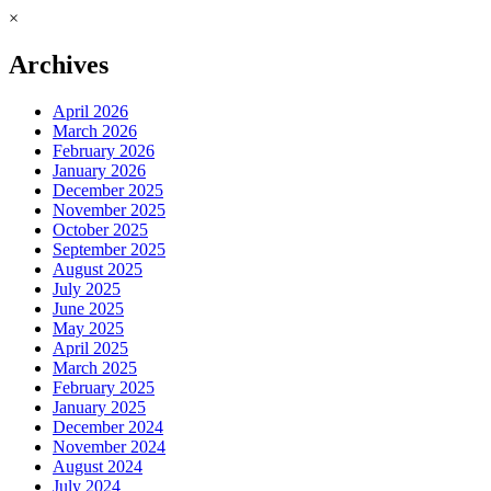
×
Archives
April 2026
March 2026
February 2026
January 2026
December 2025
November 2025
October 2025
September 2025
August 2025
July 2025
June 2025
May 2025
April 2025
March 2025
February 2025
January 2025
December 2024
November 2024
August 2024
July 2024