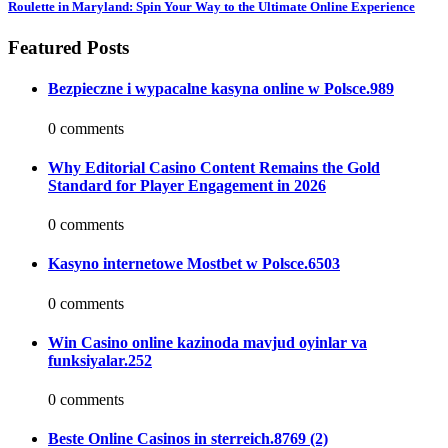
Roulette in Maryland: Spin Your Way to the Ultimate Online Experience
Featured Posts
Bezpieczne i wypacalne kasyna online w Polsce.989
0 comments
Why Editorial Casino Content Remains the Gold
Standard for Player Engagement in 2026
0 comments
Kasyno internetowe Mostbet w Polsce.6503
0 comments
Win Casino online kazinoda mavjud oyinlar va
funksiyalar.252
0 comments
Beste Online Casinos in sterreich.8769 (2)