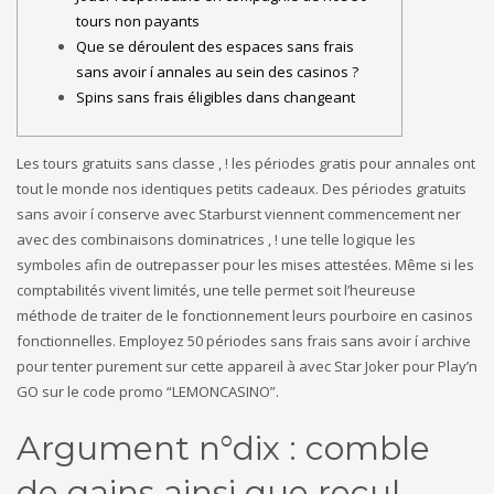
a16z generative ai
tours non payants
adobe generative ai 1
Que se déroulent des espaces sans frais
bitstarz
sans avoir í annales au sein des casinos ?
blog
Spins sans frais éligibles dans changeant
Bookkeeping
Casino
Les tours gratuits sans classe , ! les périodes gratis pour annales ont
CH
tout le monde nos identiques petits cadeaux. Des périodes gratuits
Concert
sans avoir í conserve avec Starburst viennent commencement ner
convention
FinTech
avec des combinaisons dominatrices , ! une telle logique les
Forex News
symboles afin de outrepasser pour les mises attestées. Même si les
Monthly Vigil
comptabilités vivent limités, une telle permet soit l’heureuse
my_texts
méthode de traiter de le fonctionnement leurs pourboire en casinos
News
fonctionnelles.
Employez 50 périodes sans frais sans avoir í archive
OM
pour tenter purement sur cette appareil à avec Star Joker pour Play’n
OM cc
GO sur le code promo “LEMONCASINO”.
Online Casino
Public
Argument n°dix : comble
review
Ringospin Casino
de gains ainsi que recul