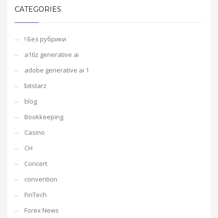
CATEGORIES
! Без рубрики
a16z generative ai
adobe generative ai 1
bitstarz
blog
Bookkeeping
Casino
CH
Concert
convention
FinTech
Forex News