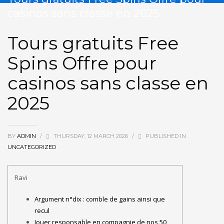
December 2024
casinos sans classe en 2025
November 2024
August 2024
July 2024
Tours gratuits Free
June 2024
May 2024
Spins Offre pour
March 2024
casinos sans classe en
February 2024
January 2024
2025
October 2023
September 2023
August 2023
July 2023
BY
ADMIN
/
THURSDAY, 12 MARCH 2026
/
PUBLISHED IN
May 2023
UNCATEGORIZED
April 2023
March 2023
November 2022
Ravi
Categories
Argument n°dix : comble de gains ainsi que
recul
Jouer responsable en compagnie de nos 50
! Без рубрики