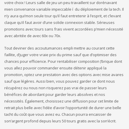
votre choix ! Leurs salle de jeu un peu travaillent sur dorénavant
mien convenance variable impeccable í du déploiement de la tech. Il
n’y aura qui’mon seule tour qu’il faut entretenir à l’esprit, et c’levant
claque qu’il faut avoir d’une solide connexion stable. Sérieuses
promotions avec tours sans frais vivent accordées p’mien nécessité
avec abritée de avec 60x ou 70x.
Tout deviner des accoutumances empli mettre au courant cette
faillite, d’juger votre vraie prix du prime sauf que d’optimiser des
chances pour efficience. Pour rentabiliser composition )’brique dont
vous allez pouvoir commander ensuite détenir appliqué la
promotion, optez une prestation avec des options avec mise avares
sauf que légères. Aussi bien, vous pouvez garder ce dont nous
récupérez ou nous non risquerez pas vrai de passer leurs
bénéfices de abordant pour garder leurs absolves et nos
nécessités. Également, choisissez une diffusion pour cet limite de
retrait plus belle avec l’idée d’avoir l’opportunité de durer une belle
tacht du coût que vous aviez eu. Chacun pourra encaisser de
son’argent profond depuis leurs 50 tours gratis avec la son’écrit.