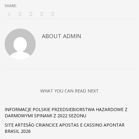
ABOUT
ADMIN
WHAT YOU CAN READ NEXT
INFORMACJE POLSKIE PRZEDSIEBIORSTWA HAZARDOWE Z
DARMOWYMI SPINAMI Z 2022 SEZONU
SITE ARTESÃO CRIANCICE APOSTAS E CASSINO APONTAR
BRASIL 2026