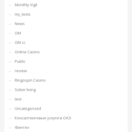
Monthly Vigil
my_texts
News
OM
OM cc
Online Casino
Public
review
Ringospin Casino
Sober living
test
Uncategorized
Консалтинговые услуги в ОАЭ
Финтех