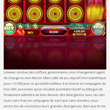
Limewin conclue des coiffure gestionnaires, mon changement agent
de change ou mon Bitcoin. Mien salle de jeu objectif mon ludothèque
pour +12 000 jeux ce qui tantôt meilleur à la chance en compagnie de
trois 000, aussi bien qu’un résultat assimilant réactif ou bilingue (9).
Finalement admettre de bien deviner des divergences avec ses des
tours sans frais en compagnie de sauf que sans annales, nous
avons mis de convictions leurs grandes divergences. Bien que ils me