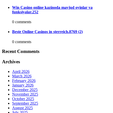
Win Casino online kazinoda mavjud oyinlar va
funksiyalar.252
0 comments
Beste Online Casinos in sterreich.8769 (2)
0 comments
Recent Comments
Archives
April 2026
March 2026
February 2026
January 2026
December 2025
November 2025
October 2025
September 2025
August 2025
July 2025