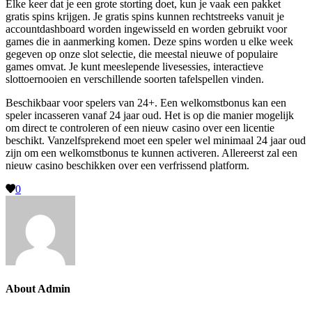
Elke keer dat je een grote storting doet, kun je vaak een pakket
gratis spins krijgen. Je gratis spins kunnen rechtstreeks vanuit je
accountdashboard worden ingewisseld en worden gebruikt voor
games die in aanmerking komen. Deze spins worden u elke week
gegeven op onze slot selectie, die meestal nieuwe of populaire
games omvat. Je kunt meeslepende livesessies, interactieve
slottoernooien en verschillende soorten tafelspellen vinden.
Beschikbaar voor spelers van 24+. Een welkomstbonus kan een
speler incasseren vanaf 24 jaar oud. Het is op die manier mogelijk
om direct te controleren of een nieuw casino over een licentie
beschikt. Vanzelfsprekend moet een speler wel minimaal 24 jaar oud
zijn om een welkomstbonus te kunnen activeren. Allereerst zal een
nieuw casino beschikken over een verfrissend platform.
0
About
Admin