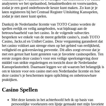
analyseren we het spelaanbod, betaalmethoden en voorwaarden,
zodat je een goed onderbouwde keuze kunt maken. Zo kun je je
laten registreren bij het Centraal Register Uitsluiting Kansspelen,
zodat je niet meer kunt spelen.
Dankzij de Nederlandse licentie van TOTO Casino worden de
spellen eerlijk en veilig aangeboden, wat bijdraagt aan de
betrouwbaarheid van het casino. In de volgende subsecties
bespreken we enkele van de meest geliefde casino’s, zoals TOTO
Casino, Jacks.nl en Unibet Casino. Deze vergunning garandeert dat
het casino voldoet aan strenge eisen op het gebied van eerlijkheid,
veiligheid en gokverslaving preventie. Dit alles zorgt ervoor dat je
met een gerust hart kunt genieten van je favoriete casinospellen. Ten
eerste zorgen deze casino’s voor een veilige speelomgeving door
middel van strikte reguleringen en toezicht door de Nederlandse
Kansspelautoriteit. Daarnaast leggen we uit waarom het belangrijk is
om te kiezen voor een casino met een Nederlandse licentie en hoe
deze casino’s je beschermen tegen oplichting en onbetrouwbare
praktijken.
Casino Spellen
Met deze kennis in het achterhoofd heb ik op basis van
persoonlijke voorkeuren een lijstje gemaakt met mijn favoriete