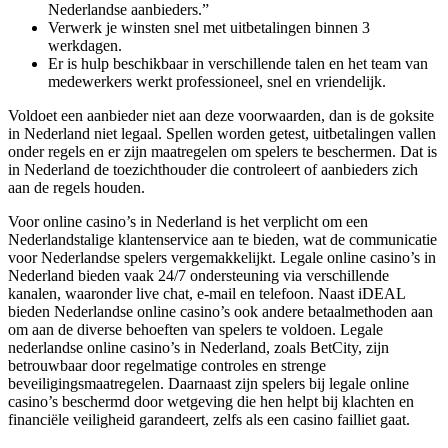
Nederlandse aanbieders.”
Verwerk je winsten snel met uitbetalingen binnen 3
werkdagen.
Er is hulp beschikbaar in verschillende talen en het team van
medewerkers werkt professioneel, snel en vriendelijk.
Voldoet een aanbieder niet aan deze voorwaarden, dan is de goksite
in Nederland niet legaal. Spellen worden getest, uitbetalingen vallen
onder regels en er zijn maatregelen om spelers te beschermen. Dat is
in Nederland de toezichthouder die controleert of aanbieders zich
aan de regels houden.
Voor online casino’s in Nederland is het verplicht om een
Nederlandstalige klantenservice aan te bieden, wat de communicatie
voor Nederlandse spelers vergemakkelijkt. Legale online casino’s in
Nederland bieden vaak 24/7 ondersteuning via verschillende
kanalen, waaronder live chat, e-mail en telefoon. Naast iDEAL
bieden Nederlandse online casino’s ook andere betaalmethoden aan
om aan de diverse behoeften van spelers te voldoen. Legale
nederlandse online casino’s in Nederland, zoals BetCity, zijn
betrouwbaar door regelmatige controles en strenge
beveiligingsmaatregelen. Daarnaast zijn spelers bij legale online
casino’s beschermd door wetgeving die hen helpt bij klachten en
financiële veiligheid garandeert, zelfs als een casino failliet gaat.