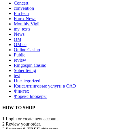
Concert
convention
FinTech
Forex News
Monthly Vigil
my_texts
News
OM
OM cc
Online Casino
Public
review
Ringospin Casino
Sober living
test
Uncategorized
Консалтинговые услуги в ОАЭ
Финтех
Форекс Брокеры
HOW TO SHOP
1
Login or create new account.
2
Review your order.