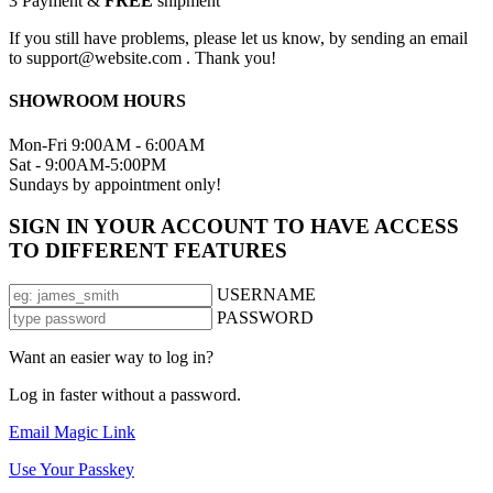
3
Payment &
FREE
shipment
If you still have problems, please let us know, by sending an email
to support@website.com . Thank you!
SHOWROOM HOURS
Mon-Fri 9:00AM - 6:00AM
Sat - 9:00AM-5:00PM
Sundays by appointment only!
SIGN IN YOUR ACCOUNT TO HAVE ACCESS
TO DIFFERENT FEATURES
USERNAME
PASSWORD
Want an easier way to log in?
Log in faster without a password.
Email Magic Link
Use Your Passkey