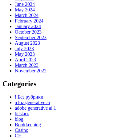
June 2024
May 2024
March 2024
February 2024
January 2024
October 2023
September 2023
August 2023
July 2023
May 2023
April 2023
March 2023
November 2022
Categories
! Без рубрики
a16z generative ai
adobe generative ai 1
bitstarz
blog
Bookkeeping
Casino
CH