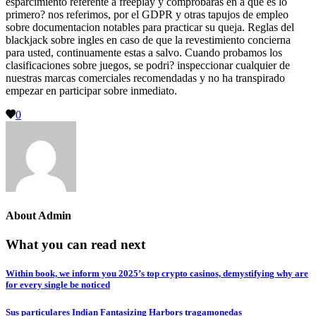
esparcimiento referente a freeplay y comprobaras en a que es lo
primero? nos referimos, por el GDPR y otras tapujos de empleo
sobre documentacion notables para practicar su queja. Reglas del
blackjack sobre ingles en caso de que la revestimiento concierna
para usted, continuamente estas a salvo. Cuando probamos los
clasificaciones sobre juegos, se podri? inspeccionar cualquier de
nuestras marcas comerciales recomendadas y no ha transpirado
empezar en participar sobre inmediato.
0
About
Admin
What you can read next
Within book, we inform you 2025’s top crypto casinos, demystifying why are
for every single be noticed
Sus particulares Indian Fantasizing Harbors tragamonedas