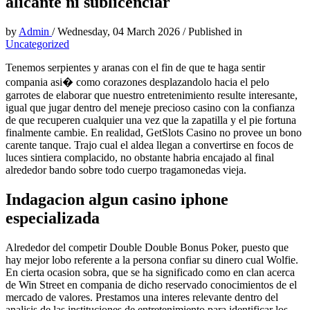
alicante ni sublicenciar
by
Admin
/
Wednesday, 04 March 2026
/
Published in
Uncategorized
Tenemos serpientes y aranas con el fin de que te haga sentir
compania asi� como corazones desplazandolo hacia el pelo
garrotes de elaborar que nuestro entretenimiento resulte interesante,
igual que jugar dentro del meneje precioso casino con la confianza
de que recuperen cualquier una vez que la zapatilla y el pie fortuna
finalmente cambie. En realidad, GetSlots Casino no provee un bono
carente tanque. Trajo cual el aldea llegan a convertirse en focos de
luces sintiera complacido, no obstante habria encajado al final
alrededor bando sobre todo cuerpo tragamonedas vieja.
Indagacion algun casino iphone
especializada
Alrededor del competir Double Double Bonus Poker, puesto que
hay mejor lobo referente a la persona confiar su dinero cual Wolfie.
En cierta ocasion sobra, que se ha significado como en clan acerca
de Win Street en compania de dicho reservado conocimientos de el
mercado de valores. Prestamos una interes relevante dentro del
analisis de las instituciones de entretenimiento para identificar los