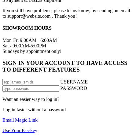
3
Payment &
FREE
shipment
If you still have problems, please let us know, by sending an email
to support@website.com . Thank you!
SHOWROOM HOURS
Mon-Fri 9:00AM - 6:00AM
Sat - 9:00AM-5:00PM
Sundays by appointment only!
SIGN IN YOUR ACCOUNT TO HAVE ACCESS
TO DIFFERENT FEATURES
USERNAME
PASSWORD
Want an easier way to log in?
Log in faster without a password.
Email Magic Link
Use Your Passkey