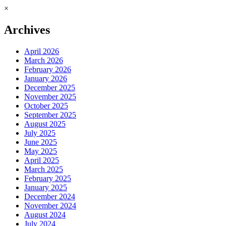
×
Archives
April 2026
March 2026
February 2026
January 2026
December 2025
November 2025
October 2025
September 2025
August 2025
July 2025
June 2025
May 2025
April 2025
March 2025
February 2025
January 2025
December 2024
November 2024
August 2024
July 2024