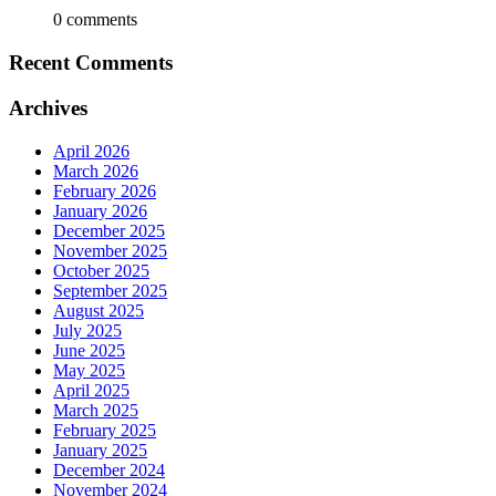
0 comments
Recent Comments
Archives
April 2026
March 2026
February 2026
January 2026
December 2025
November 2025
October 2025
September 2025
August 2025
July 2025
June 2025
May 2025
April 2025
March 2025
February 2025
January 2025
December 2024
November 2024