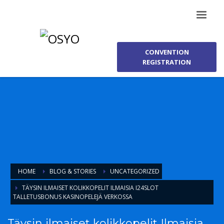
×
Archives
April 2026
CONVENTION
March 2026
REGISTRATION
February 2026
January 2026
December 2025
November 2025
October 2025
September 2025
August 2025
July 2025
June 2025
May 2025
HOME
BLOG & STORIES
UNCATEGORIZED
April 2025
TÄYSIN ILMAISET KOLIKKOPELIT ILMAISIA I24SLOT
March 2025
TALLETUSBONUS ​​KASINOPELEJÄ VERKOSSA
February 2025
January 2025
Täysin ilmaiset kolikkopelit Ilmaisia