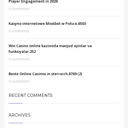
Player Engagement in 2026
0 comments
Kasyno internetowe Mostbet w Polsce.6503
0 comments
Win Casino online kazinoda mavjud oyinlar va
funksiyalar.252
0 comments
Beste Online Casinos in sterreich.8769 (2)
0 comments
RECENT COMMENTS
ARCHIVES