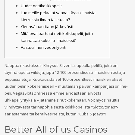
a16z generative ai
Uudet nettikolikkopelit
adobe generative ai 1
Luo meille pelaajat saavat täysin ilmaisia ​​
bitstarz
kierroksia ilman talletusta?
blog
Yleensä nautitaan järkevästi
Bookkeeping
Mitä ovat parhaat nettikolikkopelit, joita
Casino
kannattaa kokeilla ilmaiseksi?
CH
Vastuullinen vedonlyönti
Concert
convention
FinTech
Nappaa rikastuksesi Khrysos Silverillä, upealla pelillä, joka on
Forex News
täynnä upeita wildeja, jopa 12 100-prosenttisesti ilmaiskierrosta ja
Monthly Vigil
eeppisiä etuja! Kuukausittaiset 100-prosenttiset ilmaiskierrokset
my_texts
uuden pelin kokeilemiseen – muutaman päivän kampanjasi online-
News
peli. VegasSlotsOnlinessa emme ainoastaan ​​arvosta
OM
uhkapeliyrityksiä – jätämme sinut kokemaan.
Voit myös nauttia
OM cc
viihdyttävästä tarinapohjaisesta kolikkopelistä "SlotoStories"-
Online Casino
sarjastamme tai keräilyesineistä, kuten "Cubs & Joeys"!
Public
review
Better All of us Casinos
Ringospin Casino