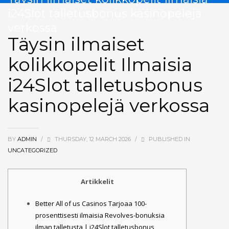
December 2024
i24Slot talletusbonus ​​kasinopelejä
November 2024
August 2024
verkossa
July 2024
Täysin ilmaiset
June 2024
May 2024
kolikkopelit Ilmaisia
March 2024
i24Slot talletusbonus ​​
February 2024
January 2024
kasinopelejä verkossa
October 2023
September 2023
August 2023
July 2023
BY
ADMIN
/
THURSDAY, 12 MARCH 2026
/
PUBLISHED IN
May 2023
UNCATEGORIZED
April 2023
March 2023
November 2022
Artikkelit
Categories
Better All of us Casinos Tarjoaa 100-
prosenttisesti ilmaisia ​​Revolves-bonuksia
ilman talletusta | i24Slot talletusbonus
! Без рубрики