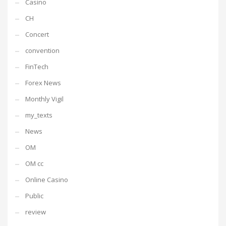
Casino
CH
Concert
convention
FinTech
Forex News
Monthly Vigil
my_texts
News
OM
OM cc
Online Casino
Public
review