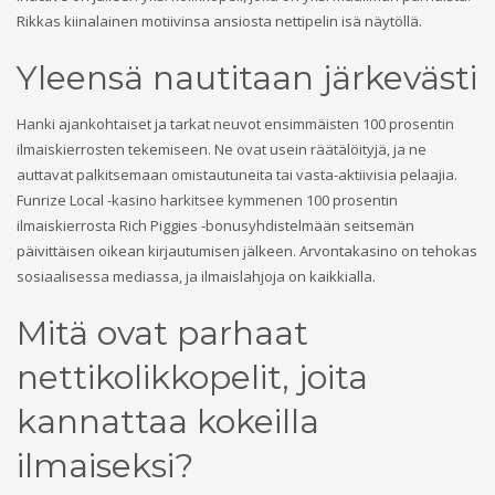
Rikkas kiinalainen motiivinsa ansiosta nettipelin isä näytöllä.
Yleensä nautitaan järkevästi
Hanki ajankohtaiset ja tarkat neuvot ensimmäisten 100 prosentin
ilmaiskierrosten tekemiseen. Ne ovat usein räätälöityjä, ja ne
auttavat palkitsemaan omistautuneita tai vasta-aktiivisia pelaajia.
Funrize Local -kasino harkitsee kymmenen 100 prosentin
ilmaiskierrosta Rich Piggies -bonusyhdistelmään seitsemän
päivittäisen oikean kirjautumisen jälkeen. Arvontakasino on tehokas
sosiaalisessa mediassa, ja ilmaislahjoja on kaikkialla.
Mitä ovat parhaat
nettikolikkopelit, joita
kannattaa kokeilla
ilmaiseksi?