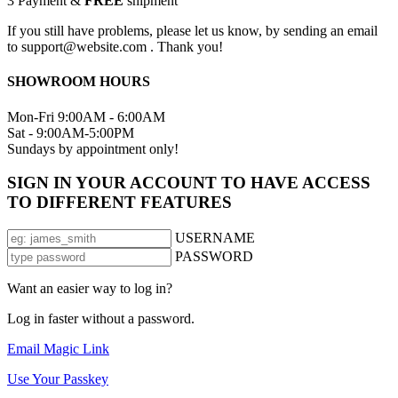
3
Payment &
FREE
shipment
If you still have problems, please let us know, by sending an email
to support@website.com . Thank you!
SHOWROOM HOURS
Mon-Fri 9:00AM - 6:00AM
Sat - 9:00AM-5:00PM
Sundays by appointment only!
SIGN IN YOUR ACCOUNT TO HAVE ACCESS
TO DIFFERENT FEATURES
USERNAME
PASSWORD
Want an easier way to log in?
Log in faster without a password.
Email Magic Link
Use Your Passkey