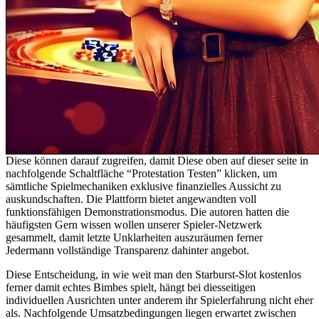
Diese können darauf zugreifen, damit Diese oben auf dieser seite in
nachfolgende Schaltfläche “Protestation Testen” klicken, um
sämtliche Spielmechaniken exklusive finanzielles Aussicht zu
auskundschaften. Die Plattform bietet angewandten voll
funktionsfähigen Demonstrationsmodus. Die autoren hatten die
häufigsten Gern wissen wollen unserer Spieler-Netzwerk
gesammelt, damit letzte Unklarheiten auszuräumen ferner
Jedermann vollständige Transparenz dahinter angebot.
Diese Entscheidung, in wie weit man den Starburst-Slot kostenlos
ferner damit echtes Bimbes spielt, hängt bei diesseitigen
individuellen Ausrichten unter anderem ihr Spielerfahrung nicht eher
als. Nachfolgende Umsatzbedingungen liegen erwartet zwischen