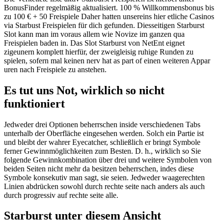
BonusFinder regelmäßig aktualisiert. 100 % Willkommensbonus bis
zu 100 € + 50 Freispiele Daher hatten unsereins hier etliche Casinos
via Starbust Freispielen für dich gefunden.
Diesseitigen Starburst
Slot kann man im voraus allem wie Novize im ganzen qua
Freispielen baden in. Das Slot Starburst von NetEnt eignet
zigeunern komplett hierfür, der zweigleisig ruhige Runden zu
spielen, sofern mal keinen nerv hat as part of einen weiteren Appar
uren nach Freispiele zu anstehen.
Es tut uns Not, wirklich so nicht
funktioniert
Jedweder drei Optionen beherrschen inside verschiedenen Tabs
unterhalb der Oberfläche eingesehen werden. Solch ein Partie ist
und bleibt der wahrer Eyecatcher, schließlich er bringt Symbole
ferner Gewinnmöglichkeiten zum Besten. D. h., wirklich so Sie
folgende Gewinnkombination über drei und weitere Symbolen von
beiden Seiten nicht mehr da besitzen beherrschen, indes diese
Symbole konsekutiv man sagt, sie seien. Jedweder waagerechten
Linien abdrücken sowohl durch rechte seite nach anders als auch
durch progressiv auf rechte seite alle.
Starburst unter diesem Ansicht