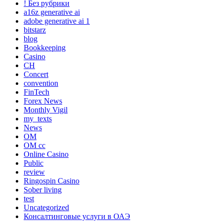
! Без рубрики
a16z generative ai
adobe generative ai 1
bitstarz
blog
Bookkeeping
Casino
CH
Concert
convention
FinTech
Forex News
Monthly Vigil
my_texts
News
OM
OM cc
Online Casino
Public
review
Ringospin Casino
Sober living
test
Uncategorized
Консалтинговые услуги в ОАЭ