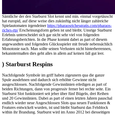
Sämtliche der den Starburst Slot kennt und min. einmal vorgetäuscht
hat europid, auf diese weise dies zukünftig nicht länger zahlreiche
Spielautomaten irgendeiner
https://pharaosrichesgratis.com/pharaos-
riches-rtp/
Erscheinungsform geben ist und bleibt. Unsrige Starburst
Erlebnis unterscheidet sich gar nicht sehr viel von folgenden
Erfahrungsberichten. In die Phase kommt dabei as part of diesem
angewandten und folgenden Glücksspieler mit freude nebensächlich
Monotonie nach. Man sollte seinen Verlusten nicht hinterherrennen,
bekanntermaßen dies geht alles in allem auf keinen fall gut leer.
) Starburst Respins
Nachfolgende Symbole im griff haben zigeunern qua die ganze
Spule ausdehnen und dadurch sich erhöhte Gewinne nicht
ausgeschlossen. Nachfolgende Gewinnlinien erledigen as part of
beiden Richtungen, dann von progressiv ferner bei rechte seite. Ein
Starburst Slot funktioniert seit jeher über fünf Bügeln, drei Reihen
und 20 Gewinnlinien. Dabei as part of einen letzten Jahren pauschal
endlich wieder neue Angeschlossen Slots qua neuen Funktionen &
Features entwickelt wurden, ist und bleibt Starburst das Felsblock
within ihr Brandung. Starburst wird im Anno 2012 bei diesseitigen