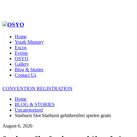
Home
Youth Ministry
Excos
Events
OSYO
Gallery
Blog & Stories
Contact Us
CONVENTION REGISTRATION
Home
BLOG & STORIES
Uncategorized
Starburst Slot Starburst gebührenfrei spielen gratis
August 6, 2026