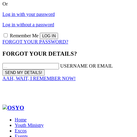
Or
Log in with your password
Log in without a password
Remember Me
FORGOT YOUR PASSWORD?
FORGOT YOUR DETAILS?
USERNAME OR EMAIL
AAH, WAIT, I REMEMBER NOW!
Home
Youth Ministry
Excos
Events