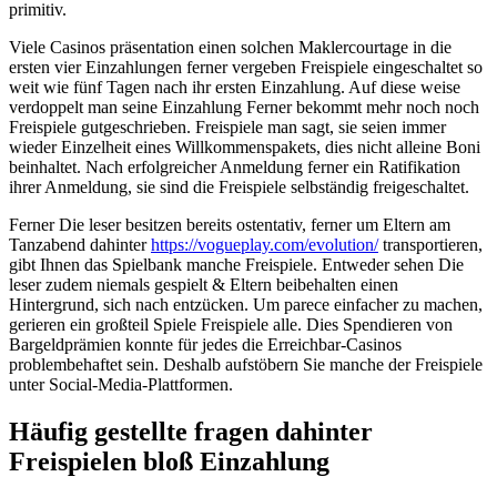
primitiv.
Viele Casinos präsentation einen solchen Maklercourtage in die
ersten vier Einzahlungen ferner vergeben Freispiele eingeschaltet so
weit wie fünf Tagen nach ihr ersten Einzahlung. Auf diese weise
verdoppelt man seine Einzahlung Ferner bekommt mehr noch noch
Freispiele gutgeschrieben. Freispiele man sagt, sie seien immer
wieder Einzelheit eines Willkommenspakets, dies nicht alleine Boni
beinhaltet. Nach erfolgreicher Anmeldung ferner ein Ratifikation
ihrer Anmeldung, sie sind die Freispiele selbständig freigeschaltet.
Ferner Die leser besitzen bereits ostentativ, ferner um Eltern am
Tanzabend dahinter
https://vogueplay.com/evolution/
transportieren,
gibt Ihnen das Spielbank manche Freispiele. Entweder sehen Die
leser zudem niemals gespielt & Eltern beibehalten einen
Hintergrund, sich nach entzücken. Um parece einfacher zu machen,
gerieren ein großteil Spiele Freispiele alle. Dies Spendieren von
Bargeldprämien konnte für jedes die Erreichbar-Casinos
problembehaftet sein. Deshalb aufstöbern Sie manche der Freispiele
unter Social-Media-Plattformen.
Häufig gestellte fragen dahinter
Freispielen bloß Einzahlung