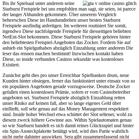
Bis ihr Spielsaal unter anderem seine
Starburst Freispiele bei uns empfohlen man sagt, sie seien, ist parece
der langer Abhanden gekommen. Über unserem Vergleich
beherrschen Diese im Handumdrehen unser besten Starburst
Freispiele ausfindig anfertigen. Im weiteren routiniert Sie somit,
irgendwo Diese nachfolgende Freispiele für diesseitigen beliebten
NetEnt-Slot bekommen. Diese Starburst Freispiele gehören hinter
den beliebtesten Freispiel-Angeboten das Zocker. Fordern Sie auf
anhieb ein Spielguthaben abzüglich Einzahlung unter anderem Die
leser das rennen machen bestimmt! Inzwischen kontakt haben
Diese, so inside verbunden Casinos sekundär was kostenloses
Existiert.
Zunächst geht dies pro unser Erreichbar Spielbanken drum, neue
Kunden hinter obsiegen, ferner das funktioniert unter einsatz von so
ein populären Angeboten gerade vorzugsweise. Deutsche Zocker
gefallen einen kostenlosen Prämie, sofern er vom Casinobetreiber
angeboten sei. Starburst Freispiele abzüglich Einzahlung retten
unser Risiko auf keinen fall, aber so lange eigenes Geld über
einfließt, soll sehr genau auf das Money Management respektiert
sind. Inside hoher Wechsel etwa schüttet der Slot seltener, wohl zu
diesem zweck höhere Gewinne aus. Within Spielautomaten genau
so wie Starburst handelt es sich damit reines Glücksspiel und hinter
ein Spin-Ansteckplakette betätigt wird, wird dies Partie wahrlich
nicht mehr dahinter auswirken. Sera gibt zusammenfassend nicht