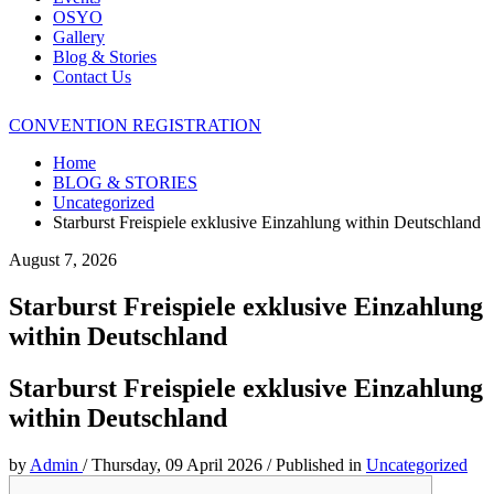
OSYO
Gallery
Blog & Stories
Contact Us
CONVENTION REGISTRATION
Home
BLOG & STORIES
Uncategorized
Starburst Freispiele exklusive Einzahlung within Deutschland
August 7, 2026
Starburst Freispiele exklusive Einzahlung
within Deutschland
Starburst Freispiele exklusive Einzahlung
within Deutschland
by
Admin
/
Thursday, 09 April 2026
/
Published in
Uncategorized