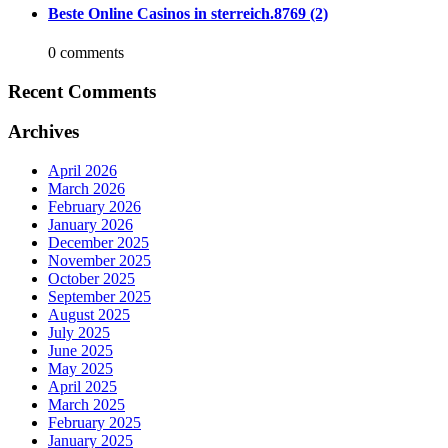
Beste Online Casinos in sterreich.8769 (2)
0 comments
Recent Comments
Archives
April 2026
March 2026
February 2026
January 2026
December 2025
November 2025
October 2025
September 2025
August 2025
July 2025
June 2025
May 2025
April 2025
March 2025
February 2025
January 2025