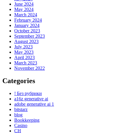
June 2024
May 2024
March 2024
February 2024
January 2024
October 2023
September 2023
August 2023
July 2023
May 2023
April 2023
March 2023
November 2022
Categories
! Без рубрики
a16z generative ai
adobe generative ai 1
bitstarz
blog
Bookkeeping
Casino
CH