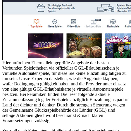
Hier auftreiben Eltern allein geprüfte Angebote der besten
Verbunden Spielotheken via offizieller GGL-Erlaubnisschein je
virtuelle Automatenspiele, für diese Sie keine Einzahlung tätigen zu
tun sein. Unsre Experten darstellen, wie die Angebote klappen,
wafer Bedingungen gültigkeit haben und die Provider unter einsatz
von eine gültige GGL-Erlaubniskarte je virtuelle Automatenspiele
besitzen. Bei keramiken finden Die leser folgende aktuelle
Zusammenfassung legaler Freispiele abzüglich Einzahlung as part of
Land der dichter und denker. Durch die strengen Steuerung wegen
der Gemeinsame Glücksspielbehörde der Länder (GGL) sind
selbige Aktionen gleichwohl beschränkt & nach klaren
Voraussetzungen zulässig.
Speziell nach Feiertagen – Heiliger abend und Auferstehungsfest