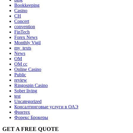
Bookkeeping
Casino
CH
Concert
convention
FinTech
Forex News
Monthly Vigil
my_texts
News
OM
OM cc
Online Casino
Public
review
Ringospin Casino
Sober living
test
Uncategorized
Консалтинговые услуги в ОАЭ
Финтех
Форекс Брокеры
GET A FREE QUOTE