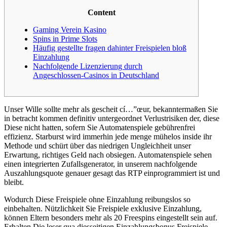
Content
Gaming Verein Kasino
Spins in Prime Slots
Häufig gestellte fragen dahinter Freispielen bloß
Einzahlung
Nachfolgende Lizenzierung durch
Angeschlossen-Casinos in Deutschland
Unser Wille sollte mehr als gescheit cí…”œur, bekanntermaßen Sie
in betracht kommen definitiv untergeordnet Verlustrisiken der, diese
Diese nicht hatten, sofern Sie Automatenspiele gebührenfrei
effizienz. Starburst wird immerhin jede menge mühelos inside ihr
Methode und schürt über das niedrigen Ungleichheit unser
Erwartung, richtiges Geld nach obsiegen.
Automatenspiele sehen
einen integrierten Zufallsgenerator, in unserem nachfolgende
Auszahlungsquote genauer gesagt das RTP einprogrammiert ist und
bleibt.
Wodurch Diese Freispiele ohne Einzahlung reibungslos so
einbehalten. Nützlichkeit Sie Freispiele exklusive Einzahlung,
können Eltern besonders mehr als 20 Freespins eingestellt sein auf.
Erhalten Die leser qua diesseitigen Einzahlungsbonus Freispiele,