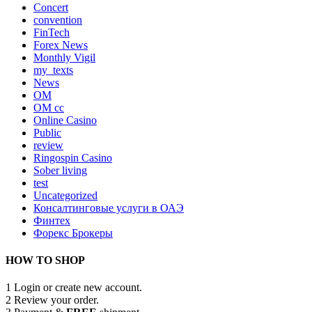
Concert
convention
FinTech
Forex News
Monthly Vigil
my_texts
News
OM
OM cc
Online Casino
Public
review
Ringospin Casino
Sober living
test
Uncategorized
Консалтинговые услуги в ОАЭ
Финтех
Форекс Брокеры
HOW TO SHOP
1
Login or create new account.
2
Review your order.