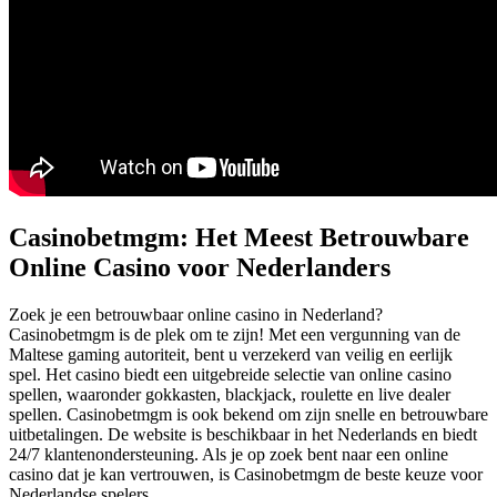
Casinobetmgm: Het Meest Betrouwbare
Online Casino voor Nederlanders
Zoek je een betrouwbaar online casino in Nederland?
Casinobetmgm is de plek om te zijn! Met een vergunning van de
Maltese gaming autoriteit, bent u verzekerd van veilig en eerlijk
spel. Het casino biedt een uitgebreide selectie van online casino
spellen, waaronder gokkasten, blackjack, roulette en live dealer
spellen. Casinobetmgm is ook bekend om zijn snelle en betrouwbare
uitbetalingen. De website is beschikbaar in het Nederlands en biedt
24/7 klantenondersteuning. Als je op zoek bent naar een online
casino dat je kan vertrouwen, is Casinobetmgm de beste keuze voor
Nederlandse spelers.