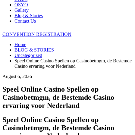
OSYO
Gallery
Blog & Stories
Contact Us
CONVENTION REGISTRATION
Home
BLOG & STORIES
Uncategorized
Speel Online Casino Spellen op Casinobetmgm, de Bestemde
Casino ervaring voor Nederland
August 6, 2026
Speel Online Casino Spellen op
Casinobetmgm, de Bestemde Casino
ervaring voor Nederland
Speel Online Casino Spellen op
Casinobetmgm, de Bestemde Casino