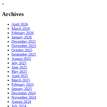
×
Archives
April 2026
March 2026
February 2026
January 2026
December 2025
November 2025
October 2025
September 2025
August 2025
July 2025
June 2025
May 2025
April 2025
March 2025
February 2025
January 2025
December 2024
November 2024
August 2024
July 2024