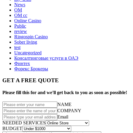
News
OM
OM cc
Online Casino
Public
review
Ringospin Casino
Sober living
test
Uncategorized
Консалтинговые услуги в ОАЭ
Финтех
Форекс Брокеры
GET A FREE QUOTE
Please fill this for and we'll get back to you as soon as possible!
NAME
COMPANY
Email
NEEDED SERVICES
BUDGET