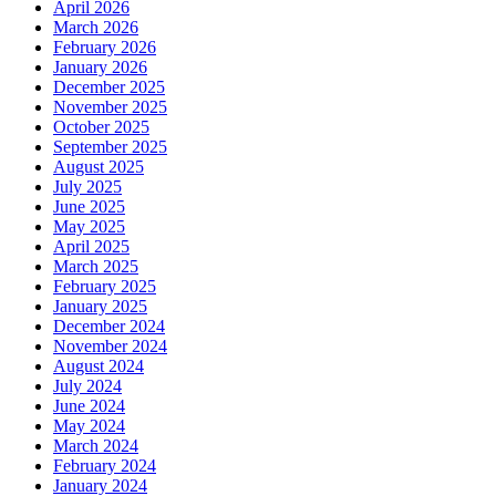
April 2026
March 2026
February 2026
January 2026
December 2025
November 2025
October 2025
September 2025
August 2025
July 2025
June 2025
May 2025
April 2025
March 2025
February 2025
January 2025
December 2024
November 2024
August 2024
July 2024
June 2024
May 2024
March 2024
February 2024
January 2024