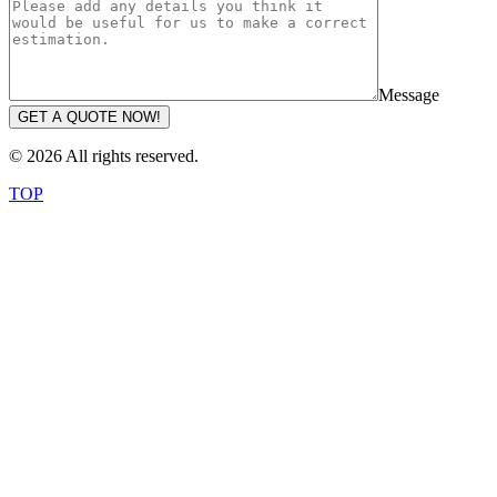
Message
GET A QUOTE NOW!
© 2026 All rights reserved.
TOP