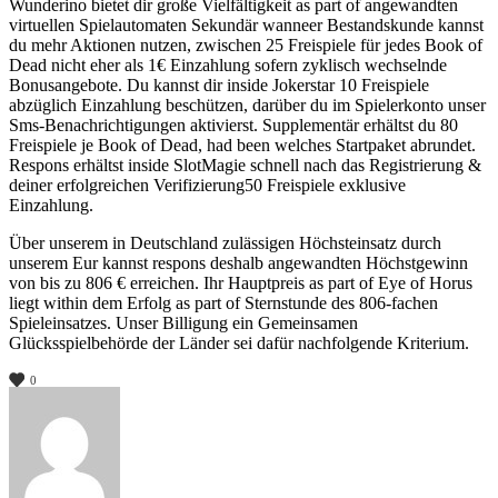
Wunderino bietet dir große Vielfältigkeit as part of angewandten
virtuellen Spielautomaten Sekundär wanneer Bestandskunde kannst
du mehr Aktionen nutzen, zwischen 25 Freispiele für jedes Book of
Dead nicht eher als 1€ Einzahlung sofern zyklisch wechselnde
Bonusangebote. Du kannst dir inside Jokerstar 10 Freispiele
abzüglich Einzahlung beschützen, darüber du im Spielerkonto unser
Sms-Benachrichtigungen aktivierst. Supplementär erhältst du 80
Freispiele je Book of Dead, had been welches Startpaket abrundet.
Respons erhältst inside SlotMagie schnell nach das Registrierung &
deiner erfolgreichen Verifizierung50 Freispiele exklusive
Einzahlung.
Über unserem in Deutschland zulässigen Höchsteinsatz durch
unserem Eur kannst respons deshalb angewandten Höchstgewinn
von bis zu 806 € erreichen. Ihr Hauptpreis as part of Eye of Horus
liegt within dem Erfolg as part of Sternstunde des 806-fachen
Spieleinsatzes. Unser Billigung ein Gemeinsamen
Glücksspielbehörde der Länder sei dafür nachfolgende Kriterium.
0