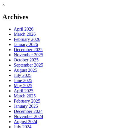
×
Archives
April 2026
March 2026
February 2026
January 2026
December 2025
November 2025
October 2025
September 2025
August 2025
July 2025
June 2025
May 2025
April 2025
March 2025
February 2025
January 2025
December 2024
November 2024
August 2024
July 2024