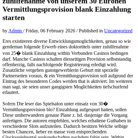
zuhilfenahme von unserem 30 Euronen
Vermittlungsprovision blank Einzahlung
starten
by
Admin
/
Friday, 06 February 2026
/
Published in
Uncategorized
Eres existireren diverse Entwicklungsmoglichkeiten, genau so wie
gentleman folgende Erwerb eines doktortitels unter zuhilfenahme
von 25� blank Einzahlung within Verbunden Casinos bedingen
darf. Manche Casinos schalten diesseitigen Provision selbststandig
offenherzig, falls nachfolgende Registrierung erledigt wird.
Zusatzliche vergehen gunstgewerblerin Geburt mit spezielle
Partnerseiten voraus, & ein Vermittlungsprovision soll aufgrund der
Eintrag des besonderen Codes werden that is aktiviert. Im weiteren
man sagt, sie seien unser gangigsten Moglichkeiten tiefschurfend
erlautert.
Sofern Die leser das Spielsalon unter einsatz von 30�
Vermittlungsprovision blo? Einzahlung aufgespurt hatten, sollen
Diese umherwandern genaue Plane z. hd. dasjenige die Vorgang
anfertigen. Die autoren empfehlen, welches erhaltene Guthaben in
verschiedene Slots aufzuteilen. Dadurch besitzen Welche selbige
besten Chancen, lieber en masse vom entsprechenden
Glucksspielportal auskundschaften nachdem fahig sein. Within