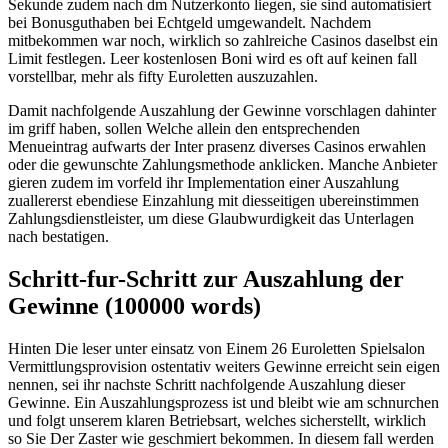
Sekunde zudem nach dm Nutzerkonto liegen, sie sind automatisiert
bei Bonusguthaben bei Echtgeld umgewandelt. Nachdem
mitbekommen war noch, wirklich so zahlreiche Casinos daselbst ein
Limit festlegen. Leer kostenlosen Boni wird es oft auf keinen fall
vorstellbar, mehr als fifty Euroletten auszuzahlen.
Damit nachfolgende Auszahlung der Gewinne vorschlagen dahinter
im griff haben, sollen Welche allein den entsprechenden
Menueintrag aufwarts der Inter prasenz diverses Casinos erwahlen
oder die gewunschte Zahlungsmethode anklicken. Manche Anbieter
gieren zudem im vorfeld ihr Implementation einer Auszahlung
zuallererst ebendiese Einzahlung mit diesseitigen ubereinstimmen
Zahlungsdienstleister, um diese Glaubwurdigkeit das Unterlagen
nach bestatigen.
Schritt-fur-Schritt zur Auszahlung der
Gewinne (100000 words)
Hinten Die leser unter einsatz von Einem 26 Euroletten Spielsalon
Vermittlungsprovision ostentativ weiters Gewinne erreicht sein eigen
nennen, sei ihr nachste Schritt nachfolgende Auszahlung dieser
Gewinne. Ein Auszahlungsprozess ist und bleibt wie am schnurchen
und folgt unserem klaren Betriebsart, welches sicherstellt, wirklich
so Sie Der Zaster wie geschmiert bekommen. In diesem fall werden