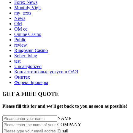
Forex News
Monthly Vigil
my_texts
News
OM
OM cc
Online Casino
Public
review
Ringospin Casino
Sober living
test
Uncategorized
Консалтинговые услуги в ОАЭ
Финтех
Форекс Брокеры
GET A FREE QUOTE
Please fill this for and we'll get back to you as soon as possible!
NAME
COMPANY
Email