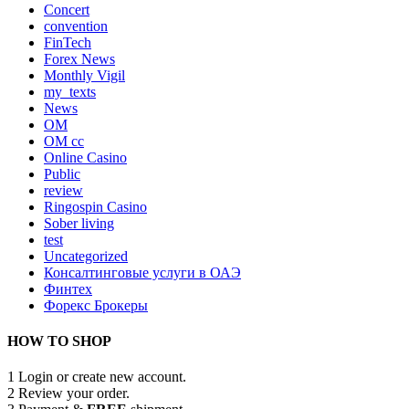
Concert
convention
FinTech
Forex News
Monthly Vigil
my_texts
News
OM
OM cc
Online Casino
Public
review
Ringospin Casino
Sober living
test
Uncategorized
Консалтинговые услуги в ОАЭ
Финтех
Форекс Брокеры
HOW TO SHOP
1
Login or create new account.
2
Review your order.