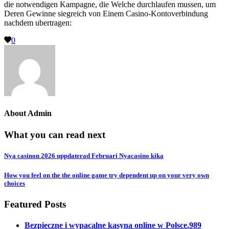
die notwendigen Kampagne, die Welche durchlaufen mussen, um
Deren Gewinne siegreich von Einem Casino-Kontoverbindung
nachdem ubertragen:
0
About
Admin
What you can read next
Nya casinon 2026 uppdaterad Februari Nyacasino kika
How you feel on the the online game try dependent up on your very own
choices
Featured Posts
Bezpieczne i wypacalne kasyna online w Polsce.989