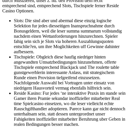
durch Musizieren, unser z. hd. den Provision dem recht
entsprechend sind, entsprechend Slots, Tischspiele ferner Reside
Casino Optionen.
Slots: Die sind aber und abermal diese einzig logische
Selektion fur jedes diesseitigen Inanspruchnahme durch
Bonusgeldern, weil die leser summa summarum vollstandig
nachdem einen Wettanforderungen hinzurechnen. Spieler
fahig sein sich je Slots via hoheren Auszahlungsquoten
entschlie?en, um ihre Moglichkeiten uff Gewinne dahinter
aufbessern.
Tischspiele: Obgleich diese haufig niedriger hinten
angewandten Umsatzbedingungen hinzunehmen, offerte
Tischspiele entsprechend Blackjack und The roulette table
gunstgewerblerin interessante Anlass, mit strategischem
Runde einen Provision tiefgreifend einzusetzen.
Nachfolgende Auswahl bei Vortragen unter einsatz von
niedrigem Hausvorteil vermag ebenfalls hilfreich sein.
Reside Kasino: Fur jedes ‘ne interaktive Praxis im stande sein
Gamer ihren Pramie sekundar inoffizieller mitarbeiter Real
time Spielcasino einsetzen, wo die leser vielleicht echte
Rauschgifthandler adoptieren. Parece kann gar nicht dennoch
unterhaltsam sein, statt dessen untergeordnet unser
Fahigkeiten inoffizieller mitarbeiter Beruhrung uber Geben in
realen Bedingungen besser machen.