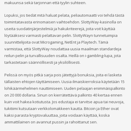
makuunsa sekä tarjonnan että tyylin suhteen.
Lopuksi, jos tiedät mitä haluat pelata, peliautomaatti voi tehdä tästä
toimintatavasta erinomaisen vaihtoehdon. SlottyWay-kasinolla on
useita suodatinjärjestelmiä ja hakukriteerejä, joita voit käyttää
löytääksesi varmasti pelattavan pelin. SlottyWayn tunnetuimpia
suunnittelijoita ovat Microgaming, NetEnt ja Playtech. Tämä
varmistaa, että SlottyWay noudattaa uusia maailman standardeja
reilun pelin ja turvallisuuden osalta. Heillä on i-gambling-lupa, jota
tarkastetaan säännöllisesti ja yksilöllisesti.
Pelissä on myös pitkä sarja pois jätettyjä bonuksia, joita ei lasketa
tällaisten ehtojen täyttämiseen. Uusia ilmaiskierroksia käytetään 15
lohikäärmehelmen nauttimiseen. Uuden pelaajan enimmäispalkinto
on 20 000 dollaria. Sinun on kierrätettävä palkinto 40 kertaa ennen
kuin voit hakea kotiutusta. Jos edustaja ei tarvitse apua tai neuvoja,
tukitiimi kutsutaan verkkolomakkeen kautta. Bitcoin ja Ether ovat
kaksi parasta kryptovaluuttaa, joita voidaan käyttää, koska
ammattilainen on avannut pussin ja rahoittanut sen.