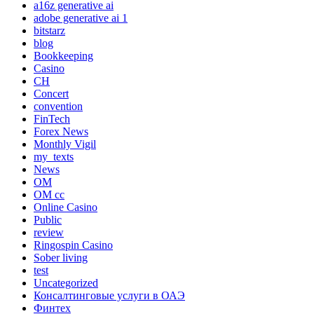
a16z generative ai
adobe generative ai 1
bitstarz
blog
Bookkeeping
Casino
CH
Concert
convention
FinTech
Forex News
Monthly Vigil
my_texts
News
OM
OM cc
Online Casino
Public
review
Ringospin Casino
Sober living
test
Uncategorized
Консалтинговые услуги в ОАЭ
Финтех