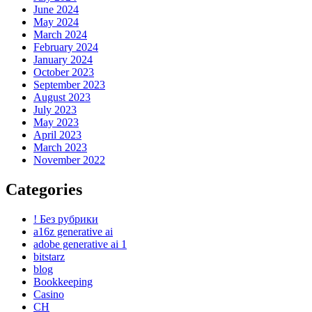
June 2024
May 2024
March 2024
February 2024
January 2024
October 2023
September 2023
August 2023
July 2023
May 2023
April 2023
March 2023
November 2022
Categories
! Без рубрики
a16z generative ai
adobe generative ai 1
bitstarz
blog
Bookkeeping
Casino
CH