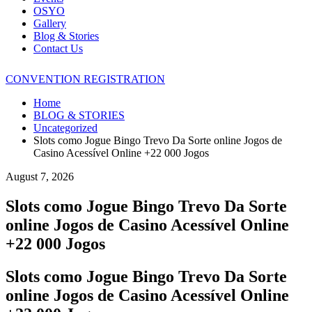
OSYO
Gallery
Blog & Stories
Contact Us
CONVENTION REGISTRATION
Home
BLOG & STORIES
Uncategorized
Slots como Jogue Bingo Trevo Da Sorte online Jogos de
Casino Acessível Online +22 000 Jogos
August 7, 2026
Slots como Jogue Bingo Trevo Da Sorte
online Jogos de Casino Acessível Online
+22 000 Jogos
Slots como Jogue Bingo Trevo Da Sorte
online Jogos de Casino Acessível Online