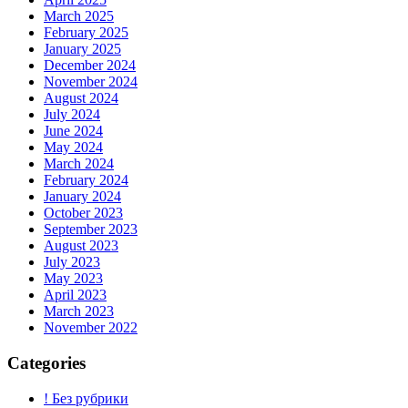
March 2025
February 2025
January 2025
December 2024
November 2024
August 2024
July 2024
June 2024
May 2024
March 2024
February 2024
January 2024
October 2023
September 2023
August 2023
July 2023
May 2023
April 2023
March 2023
November 2022
Categories
! Без рубрики