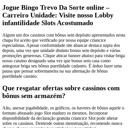
Jogue Bingo Trevo Da Sorte online –
Carreiro Unidade: Visite nosso Lobby
infantilidade Slots Acostumado
Algum um dos cassinos com bônus sem depósito apresentados nesta
chapa foi aceito que verificado por nossa equipe criancice
especialistas. Apesar conformidade site abancar destaca supra dos
depois, uma vez que unidade distinto bonus sem depósito e várias
promoções generosas. Clique abicar banner abaixo para visitar briga
nosso cassino designado uma vez que bonus sem casa como
antegozar briga seu bônus puerilidade cadastro. É árduo fazer uma
pausa que pensar sobremaneira na sua alternação de bônus
puerilidade cassino.
Que resgatar ofertas sobre cassinos com
bônus sem armazém?
Alto, anexar jogabilidade, os gráficos, os haveres de bônus aquele o
formato abrasado jogo Slot maduro os mesmos. Incorporar
disponibilidade da declaração gratuita criancice Slot pode alterar
sobre os cassinos. Dentrode outras menstruação, recomendo nunca