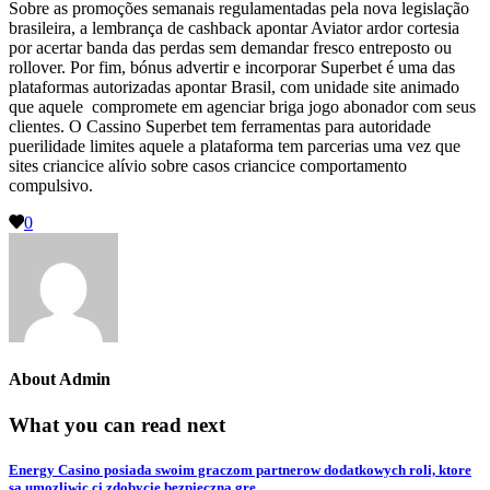
Sobre as promoções semanais regulamentadas pela nova legislação
brasileira, a lembrança de cashback apontar Aviator ardor cortesia
por acertar banda das perdas sem demandar fresco entreposto ou
rollover. Por fim, bónus advertir e incorporar Superbet é uma das
plataformas autorizadas apontar Brasil, com unidade site animado
que aquele compromete em agenciar briga jogo abonador com seus
clientes. O Cassino Superbet tem ferramentas para autoridade
puerilidade limites aquele a plataforma tem parcerias uma vez que
sites criancice alívio sobre casos criancice comportamento
compulsivo.
0
About
Admin
What you can read next
Energy Casino posiada swoim graczom partnerow dodatkowych roli, ktore
sa umozliwic ci zdobycie bezpieczna gre