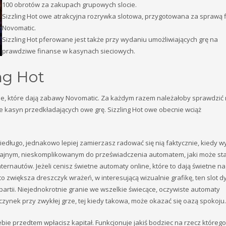
100 obrotów za zakupach grupowych slocie.
Sizzling Hot owe atrakcyjna rozrywka slotowa, przygotowana za sprawą 
Novomatic.
Sizzling Hot pferowane jest także przy wydaniu umożliwiających grę na
prawdziwe finanse w kasynach sieciowych.
ng Hot
line, które dają zabawy Novomatic. Za każdym razem należałoby sprawdzić
e kasyn przedkładających owe grę. Sizzling Hot owe obecnie wciąż
ługo, jednakowo lepiej zamierzasz radować się nią faktycznie, kiedy wy
yczajnym, nieskomplikowanym do przeświadczenia automatem, jaki może sta
ernautów. Jeżeli cenisz świetne automaty online, które to dają świetne na
a to zwiększa dreszczyk wrażeń, w interesującą wizualnie grafikę, ten slot 
partii. Niejednokrotnie granie we wszelkie świecące, oczywiste automaty
zynek przy zwykłej grze, tej kiedy takowa, może okazać się oazą spokoju.
ebie przedtem wpłacisz kapitał. Funkcjonuje jakiś bodziec na rzecz którego