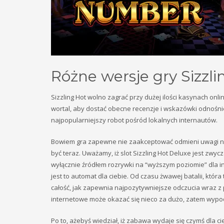
Różne wersje gry Sizzli
Sizzling Hot wolno zagrać przy dużej ilości kasynach on
wortal, aby dostać obecne recenzje i wskazówki odnośni
najpopularniejszy robot pośród lokalnych internautów.
Bowiem gra zapewne nie zaakceptować odmieni uwagi nied
być teraz. Uważamy, iż slot Sizzling Hot Deluxe jest zw
wyłącznie źródłem rozrywki na “wyższym poziomie” dla int
jest to automat dla ciebie. Od czasu żwawej batalii, któr
całość, jak zapewnia najpozytywniejsze odczucia wraz z 
internetowe może okazać się nieco za dużo, zatem wypoc
Po to, ażebyś wiedział, iż zabawa wydaje się czymś dla ci