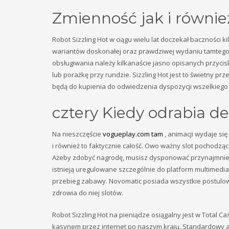
a16z generative ai
Zmienność jak i równie
adobe generative ai 1
bitstarz
Robot Sizzling Hot w ciągu wielu lat doczekał baczności
blog
wariantów doskonałej oraz prawdziwej wydaniu tamtego 
Bookkeeping
obsługiwania należy kilkanaście jasno opisanych przyci
Casino
lub porażkę przy rundzie. Sizzling Hot jest to świetny p
CH
będą do kupienia do odwiedzenia dyspozycji wszelkiego 
Concert
convention
cztery Kiedy odrabia d
FinTech
Forex News
Monthly Vigil
Na nieszczęście
vogueplay.com tam
, animacji wydaje się
my_texts
i również to faktycznie całość. Owo ważny slot pochodząc
News
Ażeby zdobyć nagrodę, musisz dysponować przynajmniej t
OM
istnieją uregulowane szczególnie do platform multimedia
OM cc
przebieg zabawy. Novomatic posiada wszystkie postulowa
Online Casino
zdrowia do niej slotów.
Public
review
Robot Sizzling Hot na pieniądze osiągalny jest w Total C
Ringospin Casino
kasynem przez internet po naszym kraju. Standardowy a