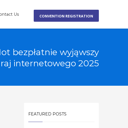
ontact Us
CONVENTION REGISTRATION
×
Hot bezpłatnie wyjąwszy
Graj internetowego 2025
FEATURED POSTS