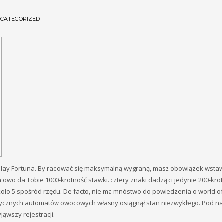
CATEGORIZED
i Play Fortuna. By radować się maksymalną wygraną, masz obowiązek wstaw
n owo da Tobie 1000-krotność stawki. cztery znaki dadzą ci jedynie 200-kro
około 5 spośród rzędu. De facto, nie ma mnóstwo do powiedzenia o world o
sycznych automatów owocowych własny osiągnął stan niezwykłego. Pod n
jąwszy rejestracji.