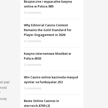
Bezpieczne i wypacalne kasyna
online w Polsce.989
0 comments
Why Editorial Casino Content
Remains the Gold Standard for
Player Engagement in 2026
0 comments
Kasyno internetowe Mostbet w
Polsce.6503
0 comments
Win Casino online kazinoda mavjud
ić pięć
oyinlar va funksiyalar.252
tność
0 comments
f
aszej
Beste Online Casinos in
sterreich.8769 (2)