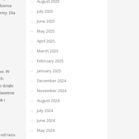
August 2025
dzenia
July 2025
rmy. Dla
June 2025
May 2025
April 2025
SHOWROOM HOURS
March 2025
Mon-Fri 9:00AM - 6:00AM
t
February 2025
Sat - 9:00AM-5:00PM
January 2025
xe. W
Sundays by appointment only!
ch
December 2024
i dzięki
November 2024
świetnie
k i
August 2024
July 2024
June 2024
May 2024
 od razu