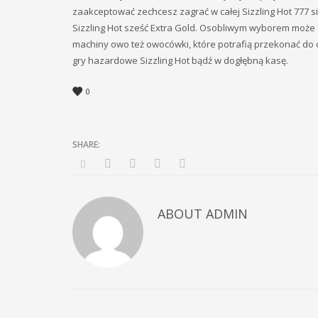
zaakceptować zechcesz zagrać w całej Sizzling Hot 777 
Sizzling Hot sześć Extra Gold. Osobliwym wyborem może ok
machiny owo też owocówki, które potrafią przekonać do 
gry hazardowe Sizzling Hot bądź w dogłębną kasę.
0
ABOUT
ADMIN