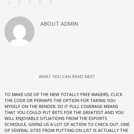
ABOUT
ADMIN
WHAT YOU CAN READ NEXT
TO MAKE USE OF THE NEW TOTALLY FREE WAGERS, CLICK
THE CODE OR PERHAPS THE OPTION FOR TAKING YOU
MYSELF ON THE RENDER. SO IT FULL COVERAGE MEANS
THAT YOU COULD PUT BETS FOR THE GREATEST AND YOU
WILL ENJOYABLE SITUATIONS FROM THE ESPORTS
SCHEDULE, GIVING US A LOT OF ACTION TO CHECK OUT. ONE
OF SEVERAL SITES FROM PUTTING ON LIST IS ACTUALLY THE