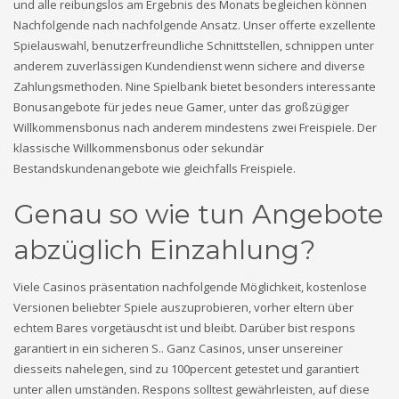
und alle reibungslos am Ergebnis des Monats begleichen können
Nachfolgende nach nachfolgende Ansatz. Unser offerte exzellente
Spielauswahl, benutzerfreundliche Schnittstellen, schnippen unter
anderem zuverlässigen Kundendienst wenn sichere and diverse
Zahlungsmethoden.​ Nine Spielbank bietet besonders interessante
Bonusangebote für jedes neue Gamer, unter das großzügiger
Willkommensbonus nach anderem mindestens zwei Freispiele. Der
klassische Willkommensbonus oder sekundär
Bestandskundenangebote wie gleichfalls Freispiele.
Genau so wie tun Angebote
abzüglich Einzahlung?
Viele Casinos präsentation nachfolgende Möglichkeit, kostenlose
Versionen beliebter Spiele auszuprobieren, vorher eltern über
echtem Bares vorgetäuscht ist und bleibt. Darüber bist respons
garantiert in ein sicheren S.. Ganz Casinos, unser unsereiner
diesseits nahelegen, sind zu 100percent getestet und garantiert
unter allen umständen. Respons solltest gewährleisten, auf diese