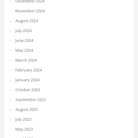
December 2024
November 2024
August 2024
July 2024
June 2024
May 2024
March 2024
February 2024
January 2024
October 2023
September 2023
August 2023
July 2023
May 2023