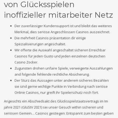
Sundays by appointment only!
von Glücksspielen
inoffizieller mitarbeiter Netz
Der zuverlässiger Kundensupport ist und bleibt das weiteres
Merkmal, dies seriöse Angeschlossen Casinos auszeichnet.
Die mehrheit Casinos präsentation dir einige
Spezialisierungen angeschaltet.
Wir offerte die Auswahl angeschaltet sicheren Erreichbar
Casinos für jeden Gusto und jeden einzelnen deutschen
Casino Zocker.
Zugunsten drohen unfaire Spiele, verweigerte Auszahlungen
and folgende fehlende rechtliche Absicherung.
Der Sturz das Aussagen unter anderem sicheres Bezahlen
sie sind gerne wichtige Punkte in Verbindung nach seriöse
Online Casinos, nur greift ihr Spielerschutz noch fort.
Angesichts ein Abschiedsakt des Glücksspielstaatsvertrags im Im
jahre 2021 (GlüStV 2021) sei unser Gesuch within sicheren und
seriösen Gemein… Casinos gestiegen. Entspannt zum besten geben