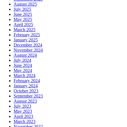
August 2025
July 2025
June 2025
May 2025
April 2025
March 2025
February 2025
January 2025
December 2024
November 2024
August 2024
July 2024
June 2024
May 2024
March 2024
February 2024
January 2024
October 2023
September 2023
August 2023
July 2023
May 2023
April 2023
March 2023
November 2022