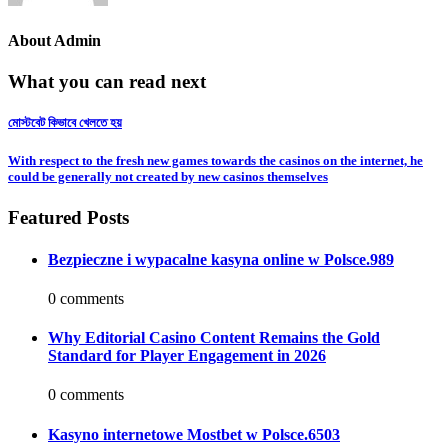
About
Admin
What you can read next
মোস্টবেট কিভাবে খেলতে হয়
With respect to the fresh new games towards the casinos on the internet, he
could be generally not created by new casinos themselves
Featured Posts
Bezpieczne i wypacalne kasyna online w Polsce.989
0 comments
Why Editorial Casino Content Remains the Gold
Standard for Player Engagement in 2026
0 comments
Kasyno internetowe Mostbet w Polsce.6503