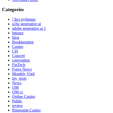
Categories
! Без рубрики
a16z generative ai
adobe generative ai 1
bitstarz
blog
Bookkeeping
Casino
CH
Concert
convention
FinTech
Forex News
Monthly Vigil
my_texts
News
OM
OM cc
Online Casino
Public
review
Ringospin Casino