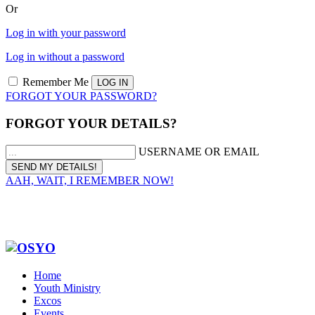
Or
Log in with your password
Log in without a password
Remember Me
FORGOT YOUR PASSWORD?
FORGOT YOUR DETAILS?
USERNAME OR EMAIL
AAH, WAIT, I REMEMBER NOW!
Home
Youth Ministry
Excos
Events