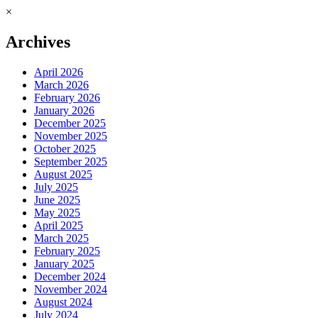
×
Archives
April 2026
March 2026
February 2026
January 2026
December 2025
November 2025
October 2025
September 2025
August 2025
July 2025
June 2025
May 2025
April 2025
March 2025
February 2025
January 2025
December 2024
November 2024
August 2024
July 2024