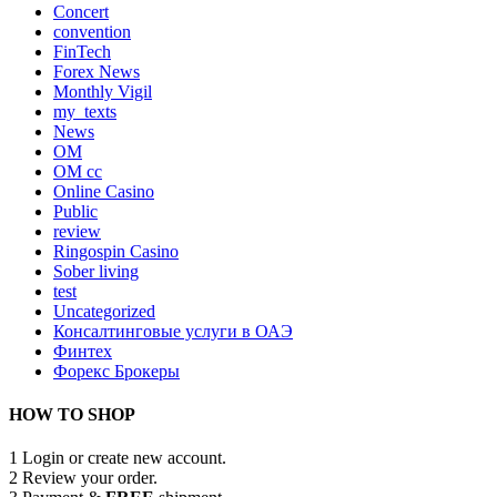
Concert
convention
FinTech
Forex News
Monthly Vigil
my_texts
News
OM
OM cc
Online Casino
Public
review
Ringospin Casino
Sober living
test
Uncategorized
Консалтинговые услуги в ОАЭ
Финтех
Форекс Брокеры
HOW TO SHOP
1
Login or create new account.
2
Review your order.