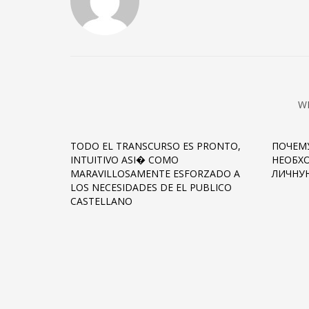
W
TODO EL TRANSCURSO ES PRONTO,
ПОЧЕМ
INTUITIVO ASI� COMO
НЕОБХ
MARAVILLOSAMENTE ESFORZADO A
ЛИЧНУ
LOS NECESIDADES DE EL PUBLICO
CASTELLANO