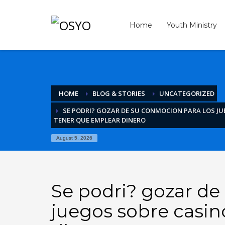
Archives
Home
Youth Ministry
April 2026
March 2026
February 2026
January 2026
December 2025
HOME
BLOG & STORIES
UNCATEGORIZED
November 2025
SE PODRI? GOZAR DE SU CONMOCION PARA LOS JU
October 2025
TENER QUE EMPLEAR DINERO
September 2025
August 2025
August 5, 2026
July 2025
June 2025
May 2025
April 2025
Se podri? gozar de
March 2025
February 2025
juegos sobre casin
January 2025