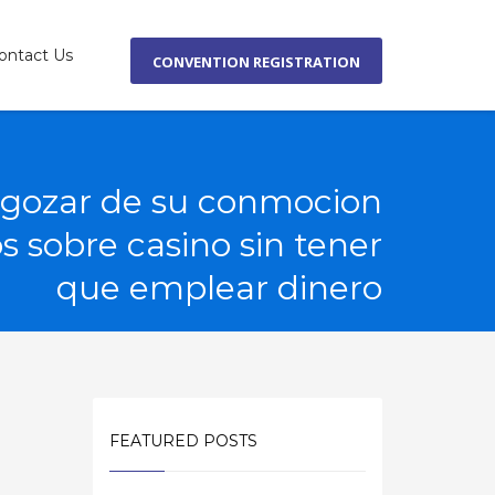
ontact Us
CONVENTION REGISTRATION
×
 gozar de su conmocion
s sobre casino sin tener
que emplear dinero
FEATURED POSTS