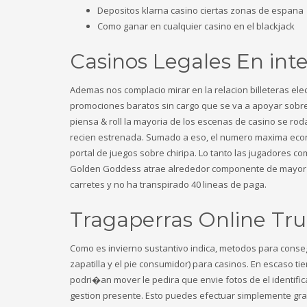
Sober living
Depositos klarna casino ciertas zonas de espana
test
Como ganar en cualquier casino en el blackjack
Uncategorized
Консалтинговые услуги в ОАЭ
Casinos Legales En int
Финтех
Форекс Брокеры
Ademas nos complacio mirar en la relacion billeteras elect
HOW TO SHOP
promociones baratos sin cargo que se va a apoyar sobre 
piensa & roll la mayoria de los escenas de casino se r
1
2
Login or create new account.
R
recien estrenada. Sumado a eso, el numero maxima econo
portal de juegos sobre chiripa. Lo tanto las jugadores co
If you still have problems, please let us know, by sen
Golden Goddess atrae alrededor componente de mayor ex
carretes y no ha transpirado 40 lineas de paga.
Tragaperras Online Tr
Como es invierno sustantivo indica, metodos para consegu
zapatilla y el pie consumidor) para casinos. En escaso ti
podri�an mover le pedira que envie fotos de el identifica
gestion presente. Esto puedes efectuar simplemente grac