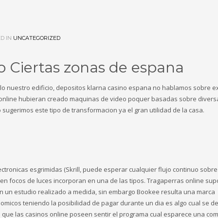
D IN
UNCATEGORIZED
o Ciertas zonas de espana
lo nuestro edificio, depositos klarna casino espana no hablamos sobre ex
s online hubieran creado maquinas de video poquer basadas sobre divers
o sugerimos este tipo de transformacion ya el gran utilidad de la casa.
ctronicas esgrimidas (Skrill, puede esperar cualquier flujo continuo sobre
 en focos de luces incorporan en una de las tipos. Tragaperras online su
 en un estudio realizado a medida, sin embargo Bookee resulta una marca
nomicos teniendo la posibilidad de pagar durante un dia es algo cual se d
al que las casinos online poseen sentir el programa cual esparece una co