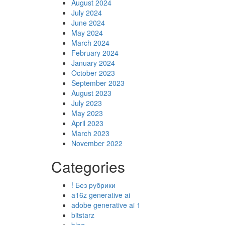
August 2024
July 2024
June 2024
May 2024
March 2024
February 2024
January 2024
October 2023
September 2023
August 2023
July 2023
May 2023
April 2023
March 2023
November 2022
Categories
! Без рубрики
a16z generative ai
adobe generative ai 1
bitstarz