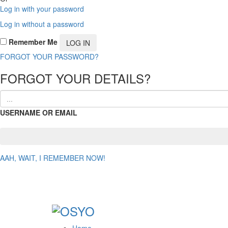
Log in with your password
Log in without a password
Remember Me
FORGOT YOUR PASSWORD?
FORGOT YOUR DETAILS?
USERNAME OR EMAIL
AAH, WAIT, I REMEMBER NOW!
Home