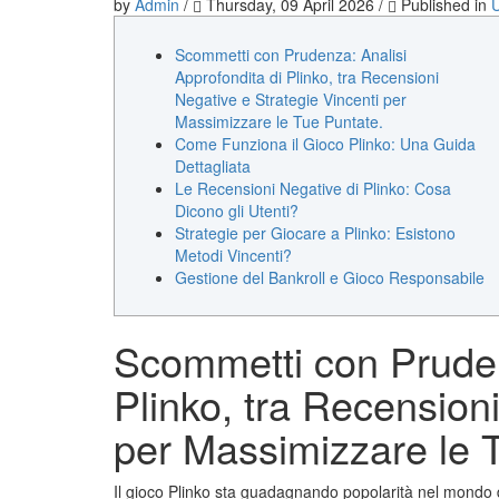
by
Admin
/
Thursday, 09 April 2026
/
Published in
Scommetti con Prudenza: Analisi
Approfondita di Plinko, tra Recensioni
Negative e Strategie Vincenti per
Massimizzare le Tue Puntate.
Come Funziona il Gioco Plinko: Una Guida
Dettagliata
Le Recensioni Negative di Plinko: Cosa
Dicono gli Utenti?
Strategie per Giocare a Plinko: Esistono
Metodi Vincenti?
Gestione del Bankroll e Gioco Responsabile
Scommetti con Pruden
Plinko, tra Recension
per Massimizzare le 
Il gioco Plinko sta guadagnando popolarità nel mondo d