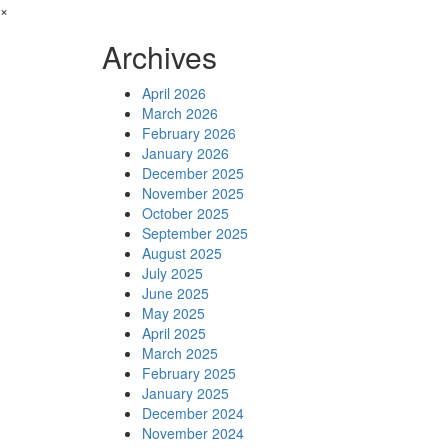
×
Archives
April 2026
March 2026
February 2026
January 2026
December 2025
November 2025
October 2025
September 2025
August 2025
July 2025
June 2025
May 2025
April 2025
March 2025
February 2025
January 2025
December 2024
November 2024