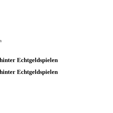
n
 hinter Echtgeldspielen
 hinter Echtgeldspielen