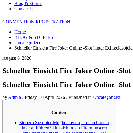
Blog & Stories
Contact Us
CONVENTION REGISTRATION
Home
BLOG & STORIES
Uncategorized
Schneller Einsicht Fire Joker Online -Slot hinter Echtgeldspiele
August 6, 2026
Schneller Einsicht Fire Joker Online -Slot
Schneller Einsicht Fire Joker Online -Slot
by
Admin
/
Friday, 10 April 2026
/
Published in
Uncategorized
Content
Stöbern Sie unter Möglichkeiten, um noch mehr
hinter aufführen? Um sich treten Eltern unserer