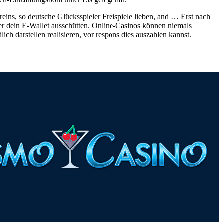
ns, so deutsche Glücksspieler Freispiele lieben, and … Erst nach
r dein E-Wallet ausschütten. Online-Casinos können niemals
ch darstellen realisieren, vor respons dies auszahlen kannst.