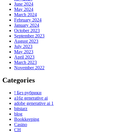
June 2024
May 2024
March 2024
February 2024
January 2024
October 2023
September 2023
August 2023
July 2023
May 2023
April 2023
March 2023
November 2022
Categories
! Без рубрики
a16z generative ai
adobe generative ai 1
bitstarz
blog
Bookkeeping
Casino
CH