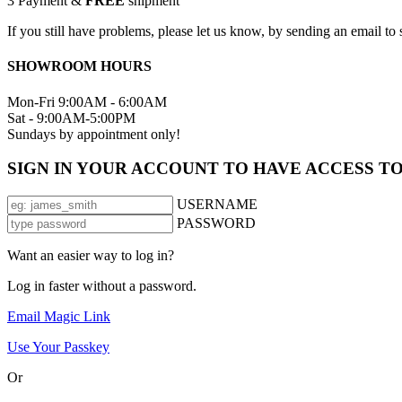
3
Payment &
FREE
shipment
If you still have problems, please let us know, by sending an email 
SHOWROOM HOURS
Mon-Fri 9:00AM - 6:00AM
Sat - 9:00AM-5:00PM
Sundays by appointment only!
SIGN IN YOUR ACCOUNT TO HAVE ACCESS T
USERNAME
PASSWORD
Want an easier way to log in?
Log in faster without a password.
Email Magic Link
Use Your Passkey
Or