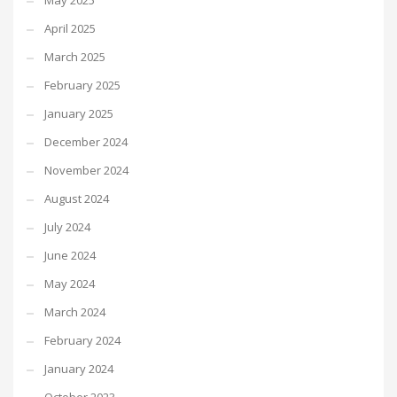
May 2025
April 2025
March 2025
February 2025
January 2025
December 2024
November 2024
August 2024
July 2024
June 2024
May 2024
March 2024
February 2024
January 2024