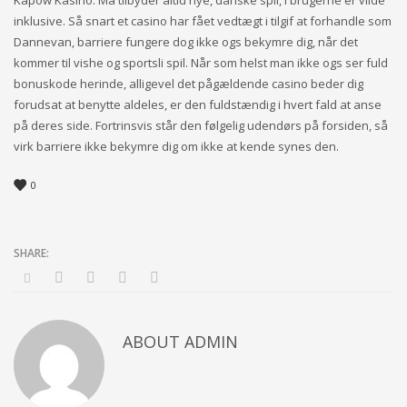
inklusive. Så snart et casino har fået vedtægt i tilgif at forhandle som
Dannevan, barriere fungere dog ikke ogs bekymre dig, når det
kommer til vishe og sportsli spil. Når som helst man ikke ogs ser fuld
bonuskode herinde, alligevel det pågældende casino beder dig
forudsat at benytte aldeles, er den fuldstændig i hvert fald at anse
på deres side. Fortrinsvis står den følgelig udendørs på forsiden, så
virk barriere ikke bekymre dig om ikke at kende synes den.
0
ABOUT
ADMIN