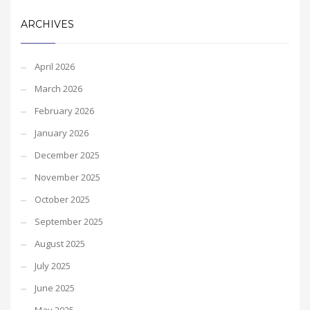
ARCHIVES
April 2026
March 2026
February 2026
January 2026
December 2025
November 2025
October 2025
September 2025
August 2025
July 2025
June 2025