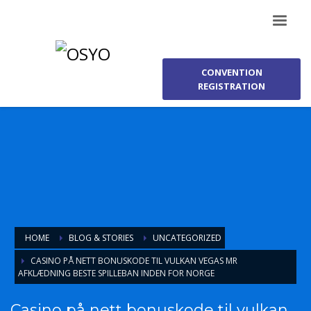
×
Archives
April 2026
CONVENTION
March 2026
REGISTRATION
February 2026
January 2026
December 2025
November 2025
October 2025
September 2025
August 2025
July 2025
June 2025
May 2025
HOME
BLOG & STORIES
UNCATEGORIZED
April 2025
СASINO PÅ NETT BONUSKODE TIL VULKAN VEGAS MR
March 2025
AFKLÆDNING BESTE SPILLEBAN INDEN FOR NORGE
February 2025
January 2025
Сasino på nett bonuskode til vulkan