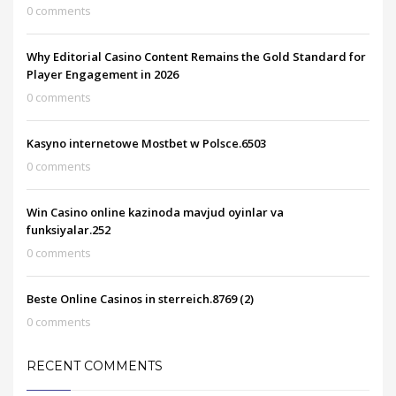
0 comments
Why Editorial Casino Content Remains the Gold Standard for
Player Engagement in 2026
0 comments
Kasyno internetowe Mostbet w Polsce.6503
0 comments
Win Casino online kazinoda mavjud oyinlar va
funksiyalar.252
0 comments
Beste Online Casinos in sterreich.8769 (2)
0 comments
RECENT COMMENTS