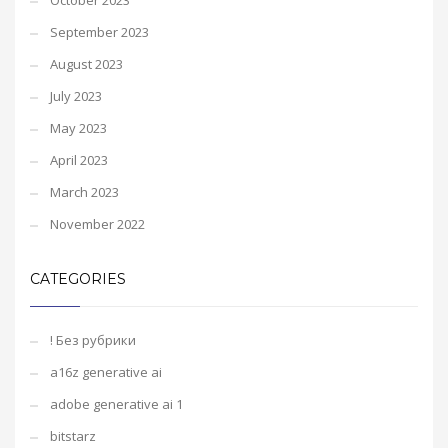
October 2023
September 2023
August 2023
July 2023
May 2023
April 2023
March 2023
November 2022
CATEGORIES
! Без рубрики
a16z generative ai
adobe generative ai 1
bitstarz